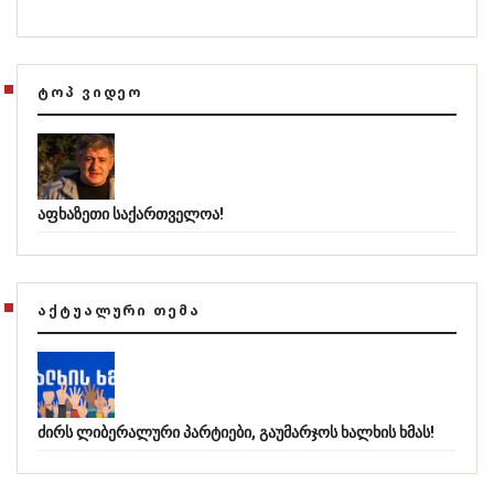
ᲢᲝᲞ ᲕᲘᲓᲔᲝ
აფხაზეთი საქართველოა!
ᲐᲥᲢᲣᲐᲚᲣᲠᲘ ᲗᲔᲛᲐ
ძირს ლიბერალური პარტიები, გაუმარჯოს ხალხის ხმას!