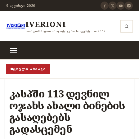
9 ᲐᲒᲕᲘᲡᲢᲝ 2026
IVERIONI
ᲡᲐᲘᲜᲤᲝᲠᲛᲐᲪᲘᲝ ᲐᲜᲐᲚᲘᲢᲘᲙᲣᲠᲘ ᲡᲐᲐᲒᲔᲜᲢᲝ — 2012
ᲪᲮᲔᲚᲘ ᲐᲛᲑᲐᲕᲘ
!
›
როცა თვითცენზურის ჭანჭიკი მოშლილია, ცენზურა
კასპში 113 დევნილ
ოჯახს ახალი ბინების
გასაღებებს
გადასცემენ