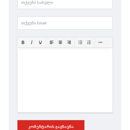
ᲙᲝᲛᲔᲜᲢᲐᲠᲘᲡ ᲒᲐᲒᲖᲐᲕᲜᲐ