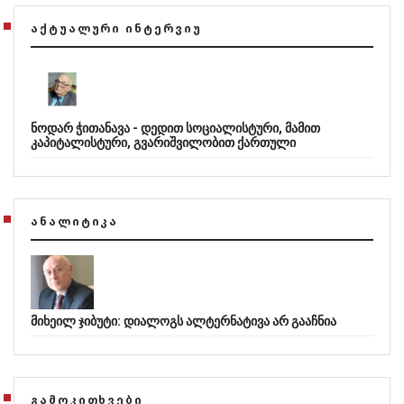
ᲐᲥᲢᲣᲐᲚᲣᲠᲘ ᲘᲜᲢᲔᲠᲕᲘᲣ
ნოდარ ჭითანავა - დედით სოციალისტური, მამით
კაპიტალისტური, გვარიშვილობით ქართული
ᲐᲜᲐᲚᲘᲢᲘᲙᲐ
მიხეილ ჯიბუტი: დიალოგს ალტერნატივა არ გააჩნია
ᲒᲐᲛᲝᲙᲘᲗᲮᲕᲔᲑᲘ