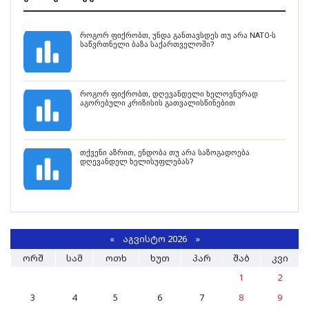
როგორ ფიქრობთ, უნდა განთავსდეს თუ არა NATO-ს
საწვრთნელი ბაზა საქართველოში?
როგორ ფიქრობთ, დღევანდელი ხელოვნურად
აგორებული კრიზისის გათვალისწინებით
თქვენი აზრით, ენდობა თუ არა საზოგადოება
დღევანდელ ხელისუფლებას?
«
ᲐᲒᲕᲘᲡᲢᲝ 2026 »
ᲝᲠᲨ
ᲡᲐᲛ
ᲝᲗᲮ
ᲮᲣᲗ
ᲞᲐᲠ
ᲨᲐᲑ
ᲙᲕᲘ
1
2
3
4
5
6
7
8
9