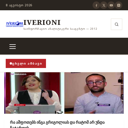
8 ᲐᲒᲕᲘᲡᲢᲝ 2026
IVERIONI
ᲡᲐᲘᲜᲤᲝᲠᲛᲐᲪᲘᲝ ᲐᲜᲐᲚᲘᲢᲘᲙᲣᲠᲘ ᲡᲐᲐᲒᲔᲜᲢᲝ — 2012
ᲪᲮᲔᲚᲘ ᲐᲛᲑᲐᲕᲘ
P!
›
როცა თვითცენზურის ჭანჭიკი მოშლილია, ცენზურ
რა აშფოთებს ინგა გრიგოლიას და რატომ არ უნდა