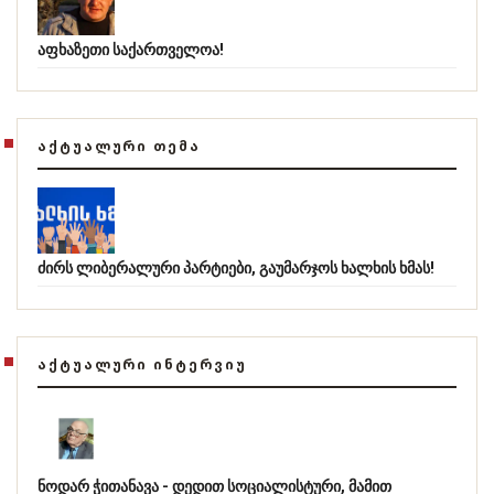
აფხაზეთი საქართველოა!
ᲐᲥᲢᲣᲐᲚᲣᲠᲘ ᲗᲔᲛᲐ
ძირს ლიბერალური პარტიები, გაუმარჯოს ხალხის ხმას!
ᲐᲥᲢᲣᲐᲚᲣᲠᲘ ᲘᲜᲢᲔᲠᲕᲘᲣ
ნოდარ ჭითანავა - დედით სოციალისტური, მამით