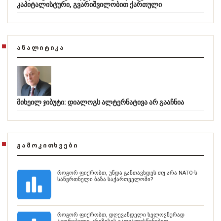
კაპიტალისტური, გვარიშვილობით ქართული
ᲐᲜᲐᲚᲘᲢᲘᲙᲐ
მიხეილ ჯიბუტი: დიალოგს ალტერნატივა არ გააჩნია
ᲒᲐᲛᲝᲙᲘᲗᲮᲕᲔᲑᲘ
როგორ ფიქრობთ, უნდა განთავსდეს თუ არა NATO-ს
საწვრთნელი ბაზა საქართველოში?
როგორ ფიქრობთ, დღევანდელი ხელოვნურად