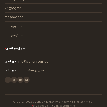
კულტურა
რეგიონები
მსოფლიო
ანალიტიკა
ᲙᲝᲜᲢᲐᲥᲢᲘ
info@iverioni.com.ge
ᲤᲝᲡᲢᲐ
საქართველო
ᲗᲑᲘᲚᲘᲡᲘ
© 2012–2026 IVERIONI. ᲧᲕᲔᲚᲐ ᲣᲤᲚᲔᲑᲐ ᲓᲐᲪᲣᲚᲘᲐ.
ᲗᲑᲘᲚᲘᲡᲘ · ᲡᲐᲥᲐᲠᲗᲕᲔᲚᲝ