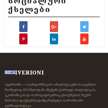
ᲡᲝᲪᲘᲐᲚᲣᲠᲘ
ᲥᲡᲔᲚᲔᲑᲘ
IVERIONI
ივერიონი — საინფორმაციო ანალიტიკური სააგენტო,
რომელიც 2012 წლიდან აშუქებს ქართულ პოლიტიკას,
ეკონომიკას და საზოგადოებრივ ცხოვრებას. ჩვენი
მიზანია ფაქტებზე დამყარებული, ხარისხიანი
ჟურნალისტიკა.