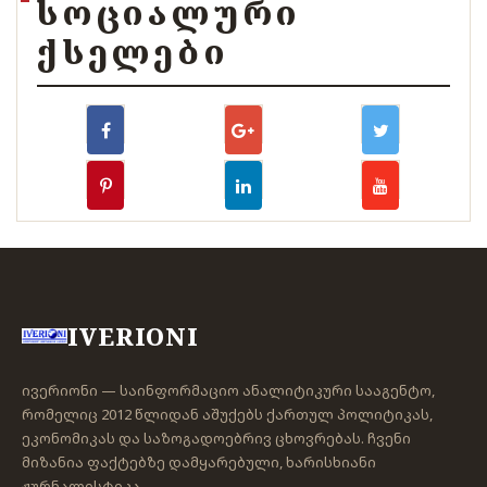
ᲡᲝᲪᲘᲐᲚᲣᲠᲘ
ᲥᲡᲔᲚᲔᲑᲘ
IVERIONI
ივერიონი — საინფორმაციო ანალიტიკური სააგენტო,
რომელიც 2012 წლიდან აშუქებს ქართულ პოლიტიკას,
ეკონომიკას და საზოგადოებრივ ცხოვრებას. ჩვენი
მიზანია ფაქტებზე დამყარებული, ხარისხიანი
ჟურნალისტიკა.