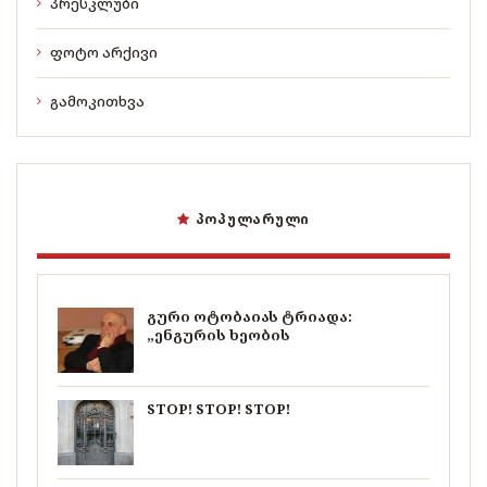
პრესკლუბი
ფოტო არქივი
გამოკითხვა
ᲞᲝᲞᲣᲚᲐᲠᲣᲚᲘ
გური ოტობაიას ტრიადა:
„ენგურის ხეობის
STOP! STOP! STOP!