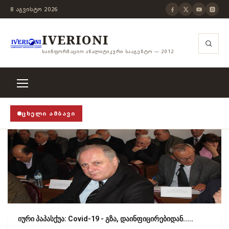
8 ᲐᲒᲕᲘᲡᲢᲝ 2026
IVERIONI
ᲡᲐᲘᲜᲤᲝᲠᲛᲐᲪᲘᲝ ᲐᲜᲐᲚᲘᲢᲘᲙᲣᲠᲘ ᲡᲐᲐᲒᲔᲜᲢᲝ — 2012
ᲪᲮᲔᲚᲘ ᲐᲛᲑᲐᲕᲘ
OP!
›
როცა თვითცენზურის ჭანჭიკი მოშლილია, ცენზუ
იური პაპასქუა: Covid-19 - გზა, დაინფიცირებიდან.....