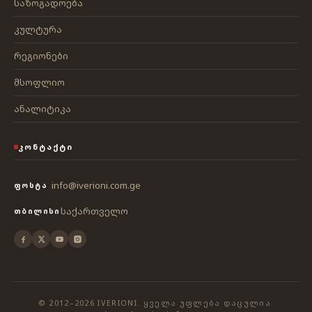
საზოგადოება
კულტურა
რეგიონები
მსოფლიო
ანალიტიკა
ᲙᲝᲜᲢᲐᲥᲢᲘ
info@iverioni.com.ge
ᲤᲝᲡᲢᲐ
საქართველო
ᲗᲑᲘᲚᲘᲡᲘ
© 2012–2026 IVERIONI. ᲧᲕᲔᲚᲐ ᲣᲤᲚᲔᲑᲐ ᲓᲐᲪᲣᲚᲘᲐ.