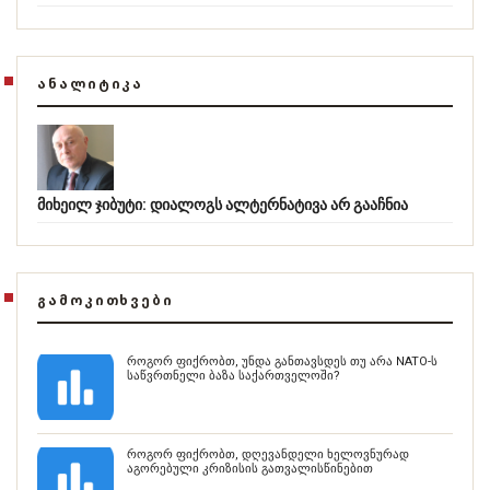
ᲐᲜᲐᲚᲘᲢᲘᲙᲐ
მიხეილ ჯიბუტი: დიალოგს ალტერნატივა არ გააჩნია
ᲒᲐᲛᲝᲙᲘᲗᲮᲕᲔᲑᲘ
როგორ ფიქრობთ, უნდა განთავსდეს თუ არა NATO-ს
საწვრთნელი ბაზა საქართველოში?
როგორ ფიქრობთ, დღევანდელი ხელოვნურად
აგორებული კრიზისის გათვალისწინებით