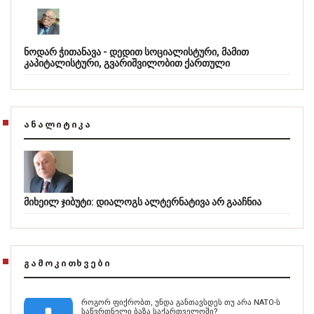
ნოდარ ჭითანავა - დედით სოციალისტური, მამით
კაპიტალისტური, გვარიშვილობით ქართული
ᲐᲜᲐᲚᲘᲢᲘᲙᲐ
მიხეილ ჯიბუტი: დიალოგს ალტერნატივა არ გააჩნია
ᲒᲐᲛᲝᲙᲘᲗᲮᲕᲔᲑᲘ
როგორ ფიქრობთ, უნდა განთავსდეს თუ არა NATO-ს
საწვრთნელი ბაზა საქართველოში?