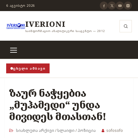
6 ᲐᲒᲕᲘᲡᲢᲝ 2026
IVERIONI
ᲡᲐᲘᲜᲤᲝᲠᲛᲐᲪᲘᲝ ᲐᲜᲐᲚᲘᲢᲘᲙᲣᲠᲘ ᲡᲐᲐᲒᲔᲜᲢᲝ — 2012
ᲪᲮᲔᲚᲘ ᲐᲛᲑᲐᲕᲘ
როცა თვითცენზურის ჭანჭიკი მოშლილია, ცენზურა უ
ზაურ ნაჭყებია
„მუჰამედი“ უნდა
მივიდეს მთასთან!
სიახლეთა არქივი
/
სლაიდი
/
პოზიცია
sofosofo