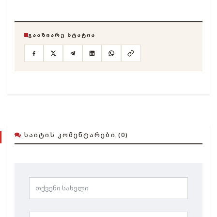
ᲒᲐᲐᲖᲘᲐᲠᲔ ᲡᲢᲐᲢᲘᲐ
ᲡᲐᲘᲢᲘᲡ ᲙᲝᲛᲔᲜᲢᲐᲠᲔᲑᲘ (0)