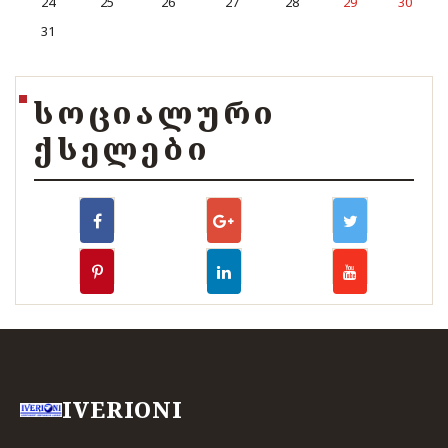
24
25
26
27
28
29
30
31
ᲡᲝᲪᲘᲐᲚᲣᲠᲘ
ᲥᲡᲔᲚᲔᲑᲘ
IVERIONI