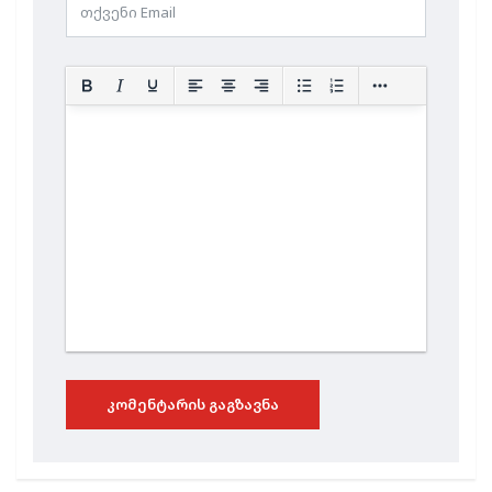
ᲙᲝᲛᲔᲜᲢᲐᲠᲘᲡ ᲒᲐᲒᲖᲐᲕᲜᲐ