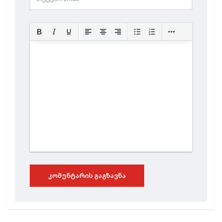
ᲙᲝᲛᲔᲜᲢᲐᲠᲘᲡ ᲒᲐᲒᲖᲐᲕᲜᲐ