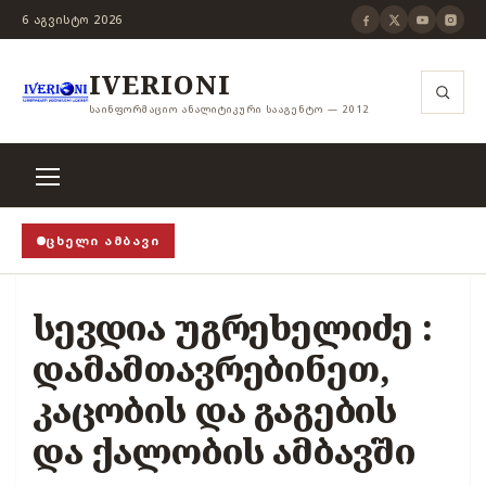
6 ᲐᲒᲕᲘᲡᲢᲝ 2026
IVERIONI
ᲡᲐᲘᲜᲤᲝᲠᲛᲐᲪᲘᲝ ᲐᲜᲐᲚᲘᲢᲘᲙᲣᲠᲘ ᲡᲐᲐᲒᲔᲜᲢᲝ — 2012
ᲪᲮᲔᲚᲘ ᲐᲛᲑᲐᲕᲘ
როცა თვითცენზურის ჭანჭიკი მოშლილია, ცენზურა 
სევდია უგრეხელიძე :
დამამთავრებინეთ,
კაცობის და გაგების
და ქალობის ამბავში