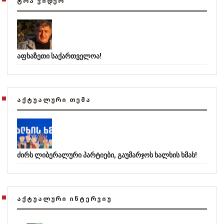
ᲢᲝᲞ ᲕᲘᲓᲔᲝ
აფხაზეთი საქართველოა!
ᲐᲥᲢᲣᲐᲚᲣᲠᲘ ᲗᲔᲛᲐ
ძირს ლიბერალური პარტიები, გაუმარჯოს ხალხის ხმას!
ᲐᲥᲢᲣᲐᲚᲣᲠᲘ ᲘᲜᲢᲔᲠᲕᲘᲣ