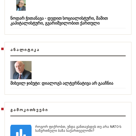
ნოდარ ჭითანავა - დედით სოციალისტური, მამით
კაპიტალისტური, გვარიშვილობით ქართული
ᲐᲜᲐᲚᲘᲢᲘᲙᲐ
მიხეილ ჯიბუტი: დიალოგს ალტერნატივა არ გააჩნია
ᲒᲐᲛᲝᲙᲘᲗᲮᲕᲔᲑᲘ
როგორ ფიქრობთ, უნდა განთავსდეს თუ არა NATO-ს
საწვრთნელი ბაზა საქართველოში?