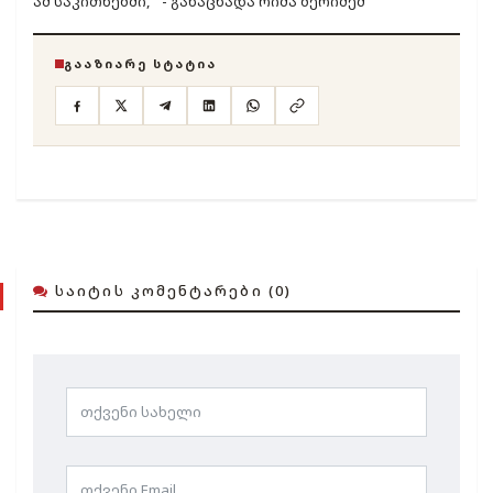
ამ საკითხებში," - განაცხადა რიმა ბერიძემ
ᲒᲐᲐᲖᲘᲐᲠᲔ ᲡᲢᲐᲢᲘᲐ
ᲡᲐᲘᲢᲘᲡ ᲙᲝᲛᲔᲜᲢᲐᲠᲔᲑᲘ (0)