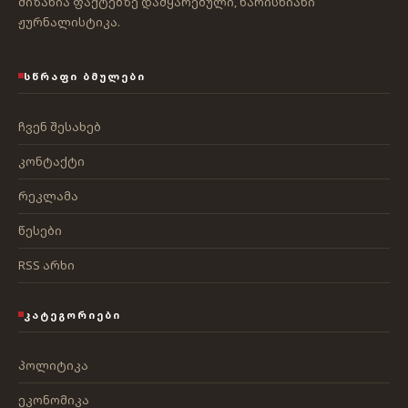
მიზანია ფაქტებზე დამყარებული, ხარისხიანი
ჟურნალისტიკა.
ᲡᲬᲠᲐᲤᲘ ᲑᲛᲣᲚᲔᲑᲘ
ჩვენ შესახებ
კონტაქტი
რეკლამა
წესები
RSS არხი
ᲙᲐᲢᲔᲒᲝᲠᲘᲔᲑᲘ
პოლიტიკა
ეკონომიკა