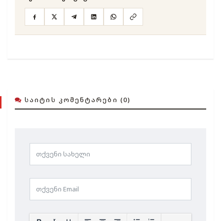
ᲡᲐᲘᲢᲘᲡ ᲙᲝᲛᲔᲜᲢᲐᲠᲔᲑᲘ (0)