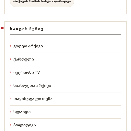
არქივის ზომის ნახვა / დამალვა
ᲡᲐᲘᲢᲘᲡ ᲛᲔᲜᲘᲣ
ვიდეო არქივი
ქართული
ივერიონი TV
სიახლეთა არქივი
თავისუფალი თემა
სლაიდი
პოლიტიკა