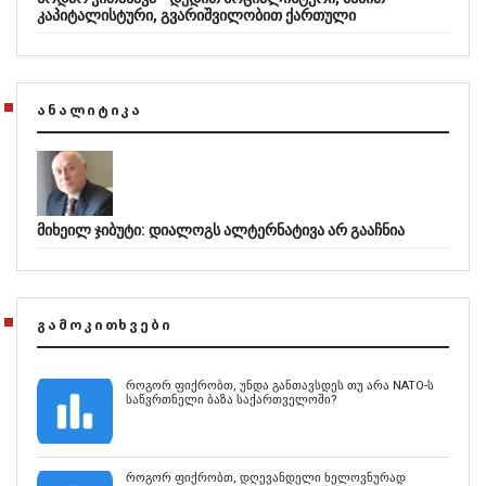
კაპიტალისტური, გვარიშვილობით ქართული
ᲐᲜᲐᲚᲘᲢᲘᲙᲐ
მიხეილ ჯიბუტი: დიალოგს ალტერნატივა არ გააჩნია
ᲒᲐᲛᲝᲙᲘᲗᲮᲕᲔᲑᲘ
როგორ ფიქრობთ, უნდა განთავსდეს თუ არა NATO-ს
საწვრთნელი ბაზა საქართველოში?
როგორ ფიქრობთ, დღევანდელი ხელოვნურად