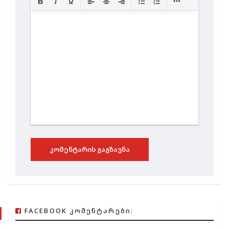
ᲙᲝᲛᲔᲜᲢᲐᲠᲘᲡ ᲒᲐᲒᲖᲐᲕᲜᲐ
FACEBOOK ᲙᲝᲛᲔᲜᲢᲐᲠᲔᲑᲘ: