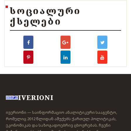
ᲡᲝᲪᲘᲐᲚᲣᲠᲘ
ᲥᲡᲔᲚᲔᲑᲘ
IVERIONI
ივერიონი — საინფორმაციო ანალიტიკური სააგენტო,
რომელიც 2012 წლიდან აშუქებს ქართულ პოლიტიკას,
ეკონომიკას და საზოგადოებრივ ცხოვრებას. ჩვენი