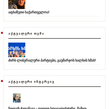
აფხაზეთი საქართველოა!
ᲐᲥᲢᲣᲐᲚᲣᲠᲘ ᲗᲔᲛᲐ
ძირს ლიბერალური პარტიები, გაუმარჯოს ხალხის ხმას!
ᲐᲥᲢᲣᲐᲚᲣᲠᲘ ᲘᲜᲢᲔᲠᲕᲘᲣ
ნოდარ ჭითანავა - დედით სოციალისტური, მამით