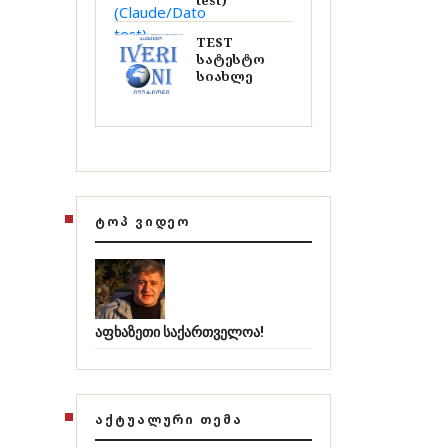
test)
TEST
სატესტო
სიახლე
ᲢᲝᲞ ᲕᲘᲓᲔᲝ
აფხაზეთი საქართველოა!
ᲐᲥᲢᲣᲐᲚᲣᲠᲘ ᲗᲔᲛᲐ