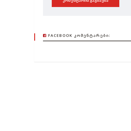
ᲙᲝᲛᲔᲜᲢᲐᲠᲘᲡ ᲒᲐᲒᲖᲐᲕᲜᲐ
FACEBOOK ᲙᲝᲛᲔᲜᲢᲐᲠᲔᲑᲘ: