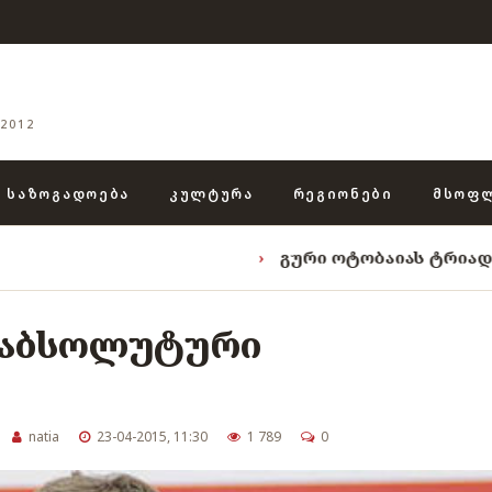
2012
ᲡᲐᲖᲝᲒᲐᲓᲝᲔᲑᲐ
ᲙᲣᲚᲢᲣᲠᲐ
ᲠᲔᲒᲘᲝᲜᲔᲑᲘ
ᲛᲡᲝᲤ
›
გური ოტობაიას ტრიადა: „ენგურის
: აბსოლუტური
natia
23-04-2015, 11:30
1 789
0