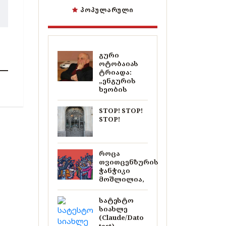
ᲞᲝᲞᲣᲚᲐᲠᲣᲚᲘ
გური
ოტობაიას
ტრიადა:
„ენგურის
ხეობის
STOP! STOP!
STOP!
როცა
თვითცენზურის
ჭანჭიკი
მოშლილია,
სატესტო
სიახლე
(Claude/Dato