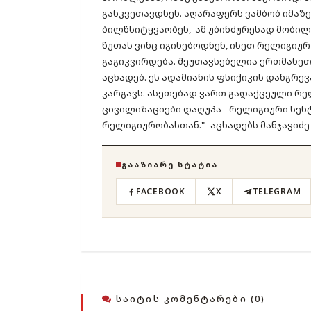
განკვეთავდნენ. აღარაფერს ვამბობ იმაზე,
ბილწსიტყვაობენ, ამ უბინძურესად მობილ
წუთას ვინც იგინებოდნენ, ისეთ რელიგიურ
გაგიკვირდება. შეუთავსებელია ერთმანეთ
აცხადებ. ეს ადამიანის ფსიქიკის დანგრევ
კარგავს. ასეთებად ვართ გადაქცეული რე
ცივილიზაციები დაღუპა - რელიგიური სე
რელიგიურობასთან."- აცხადებს მანჯავიძე
ᲒᲐᲐᲖᲘᲐᲠᲔ ᲡᲢᲐᲢᲘᲐ
FACEBOOK
X
TELEGRAM
ᲡᲐᲘᲢᲘᲡ ᲙᲝᲛᲔᲜᲢᲐᲠᲔᲑᲘ (0)