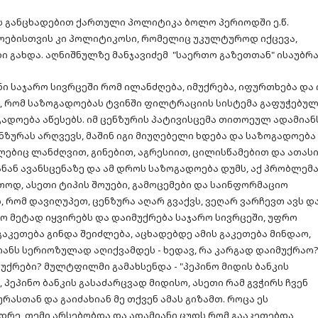
ს განცხადებით ქართული პოლიტიკა ბოლო პერიოდში ე.წ.
დოებისთვის კი პოლიტიკოსი, რომელიც უკულტუროდ იქცევა,
ი გახდა. აღნიშნულზე მანჯავიძემ "საერთო გაზეთთან" ისაუბრა
 საჯარო სივრცეში რომ ილანძღება, იმუქრება, იფურთხება და 
ვს, რომ საზოგადოებას ტვინში ფილტრაციის სისტემა გაფუჭებუ
გადოება აწესებს. იმ ცენზურის პატივისცემა თითოეულ ადამიან
ნზურას არღვევს, მაშინ იგი მიუღებელი ხდება და საზოგადოება
ლებიც ლანძღვით, გინებით, აგრესიით, ცილისწამებით და ათას
ანან ავანსცენაზე და ამ დროს საზოგადოება დუმს, აქ პრობლემ
ოდ, ასეთი ტიპის შოუები, გამოცემები და საინფორმაციო
, რომ დავიღუპეთ, ცენზურა აღარ გვაქვს, ვეღარ ვარჩევთ ავს დ
რო მეტად იყვირებს და დაიმუქრება საჯარო სივრცეში, უფრო
გაკეთება გინდა შეიძლება, აცხადებდე ამის გაკეთება მინდაო,
იანს სერიოზულად აღიქვამდეს - ხედავ, რა კარგად დაიმუქრაო
იმუქრები? მულტფილმი გამახსენდა - "პეპინო მიდის ბანკის
 პეპინო ბანკის გასაძარცვად მიდისო, ასეთი რამ გვჭირს ჩვენ
რასთან და გაიძახიან მე თქვენ ამას გიზამთ. როცა ეს
დრე, თემი არსებობდა და ადამიანი ცუდს რომ გააკეთებდა,