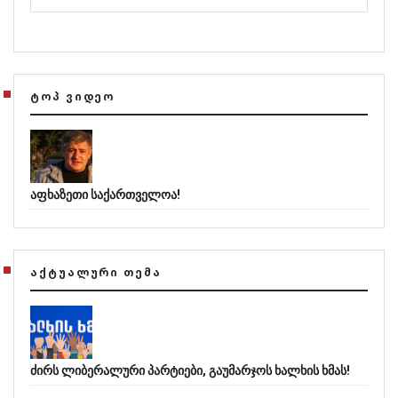
ᲢᲝᲞ ᲕᲘᲓᲔᲝ
აფხაზეთი საქართველოა!
ᲐᲥᲢᲣᲐᲚᲣᲠᲘ ᲗᲔᲛᲐ
ძირს ლიბერალური პარტიები, გაუმარჯოს ხალხის ხმას!