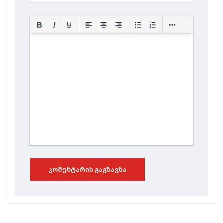
ᲙᲝᲛᲔᲜᲢᲐᲠᲘᲡ ᲒᲐᲒᲖᲐᲕᲜᲐ