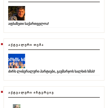
აფხაზეთი საქართველოა!
ᲐᲥᲢᲣᲐᲚᲣᲠᲘ ᲗᲔᲛᲐ
ძირს ლიბერალური პარტიები, გაუმარჯოს ხალხის ხმას!
ᲐᲥᲢᲣᲐᲚᲣᲠᲘ ᲘᲜᲢᲔᲠᲕᲘᲣ