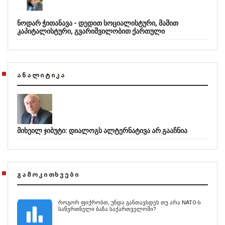
ნოდარ ჭითანავა - დედით სოციალისტური, მამით
კაპიტალისტური, გვარიშვილობით ქართული
ᲐᲜᲐᲚᲘᲢᲘᲙᲐ
მიხეილ ჯიბუტი: დიალოგს ალტერნატივა არ გააჩნია
ᲒᲐᲛᲝᲙᲘᲗᲮᲕᲔᲑᲘ
როგორ ფიქრობთ, უნდა განთავსდეს თუ არა NATO-ს
საწვრთნელი ბაზა საქართველოში?