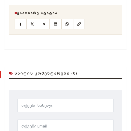
ᲒᲐᲐᲖᲘᲐᲠᲔ ᲡᲢᲐᲢᲘᲐ
ᲡᲐᲘᲢᲘᲡ ᲙᲝᲛᲔᲜᲢᲐᲠᲔᲑᲘ (0)