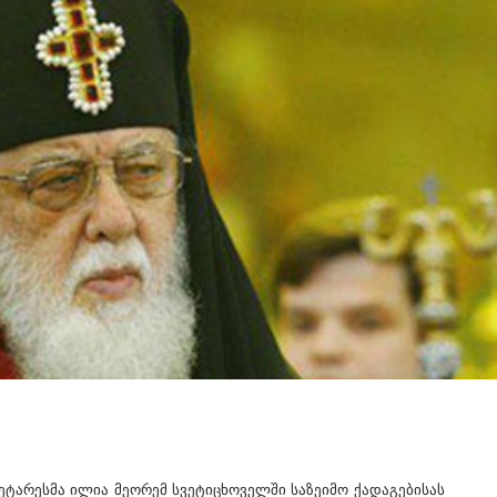
ეტარესმა ილია მეორემ სვეტიცხოველში საზეიმო ქადაგებისას