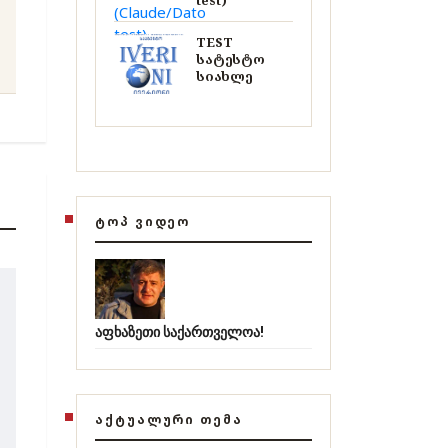
test)
TEST
სატესტო
სიახლე
ᲢᲝᲞ ᲕᲘᲓᲔᲝ
აფხაზეთი საქართველოა!
ᲐᲥᲢᲣᲐᲚᲣᲠᲘ ᲗᲔᲛᲐ