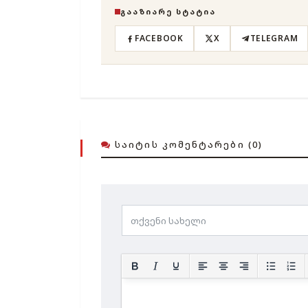
ᲒᲐᲐᲖᲘᲐᲠᲔ ᲡᲢᲐᲢᲘᲐ
FACEBOOK
X
TELEGRAM
ᲡᲐᲘᲢᲘᲡ ᲙᲝᲛᲔᲜᲢᲐᲠᲔᲑᲘ (0)