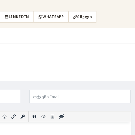
LINKEDIN
WHATSAPP
ᲑᲛᲣᲚᲘ