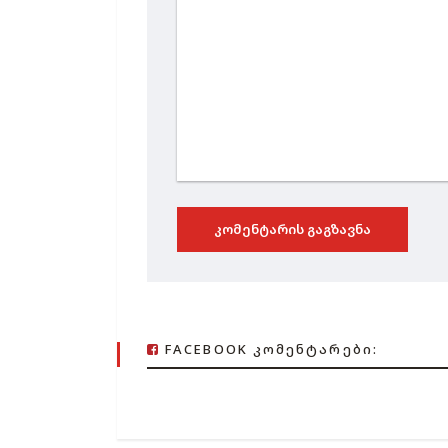
ᲙᲝᲛᲔᲜᲢᲐᲠᲘᲡ ᲒᲐᲒᲖᲐᲕᲜᲐ
FACEBOOK ᲙᲝᲛᲔᲜᲢᲐᲠᲔᲑᲘ: