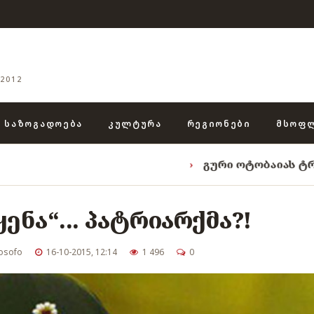
2012
ᲡᲐᲖᲝᲒᲐᲓᲝᲔᲑᲐ
ᲙᲣᲚᲢᲣᲠᲐ
ᲠᲔᲒᲘᲝᲜᲔᲑᲘ
ᲛᲡᲝᲤ
›
გური ოტობაიას ტრიადა: „ენგურ
ენა“... პატრიარქმა?!
osofo
16-10-2015, 12:14
1 496
0