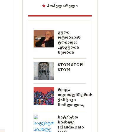
ᲞᲝᲞᲣᲚᲐᲠᲣᲚᲘ
გური
ოტობაიას
ტრიადა:
„ენგურის
ხეობის
STOP! STOP!
STOP!
როცა
თვითცენზურის
ჭანჭიკი
მოშლილია,
სატესტო
სიახლე
(Claude/Dato