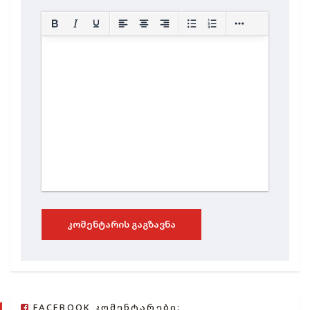
ᲙᲝᲛᲔᲜᲢᲐᲠᲘᲡ ᲒᲐᲒᲖᲐᲕᲜᲐ
FACEBOOK ᲙᲝᲛᲔᲜᲢᲐᲠᲔᲑᲘ: