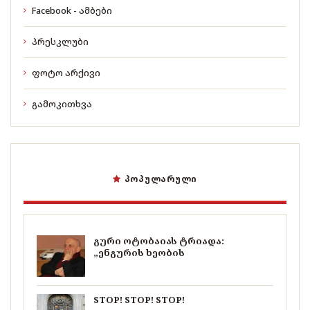
Facebook - ამბები
პრესკლუბი
ფოტო არქივი
გამოკითხვა
ᲞᲝᲞᲣᲚᲐᲠᲣᲚᲘ
გური ოტობაიას ტრიადა:
„ენგურის ხეობის
STOP! STOP! STOP!