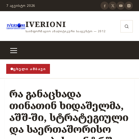
7 ᲐᲒᲕᲘᲡᲢᲝ 2026
IVERIONI
ᲡᲐᲘᲜᲤᲝᲠᲛᲐᲪᲘᲝ ᲐᲜᲐᲚᲘᲢᲘᲙᲣᲠᲘ ᲡᲐᲐᲒᲔᲜᲢᲝ — 2012
ᲪᲮᲔᲚᲘ ᲐᲛᲑᲐᲕᲘ
თვითცენზურის ჭანჭიკი მოშლილია, ცენზურა უნდა არ
რა განაცხადა
თინათინ ხიდაშელმა,
აშშ-ში, სტრატეგიული
და საერთაშორისო