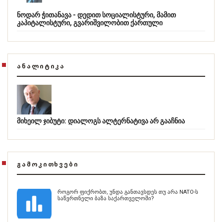
ნოდარ ჭითანავა - დედით სოციალისტური, მამით
კაპიტალისტური, გვარიშვილობით ქართული
ᲐᲜᲐᲚᲘᲢᲘᲙᲐ
მიხეილ ჯიბუტი: დიალოგს ალტერნატივა არ გააჩნია
ᲒᲐᲛᲝᲙᲘᲗᲮᲕᲔᲑᲘ
როგორ ფიქრობთ, უნდა განთავსდეს თუ არა NATO-ს
საწვრთნელი ბაზა საქართველოში?