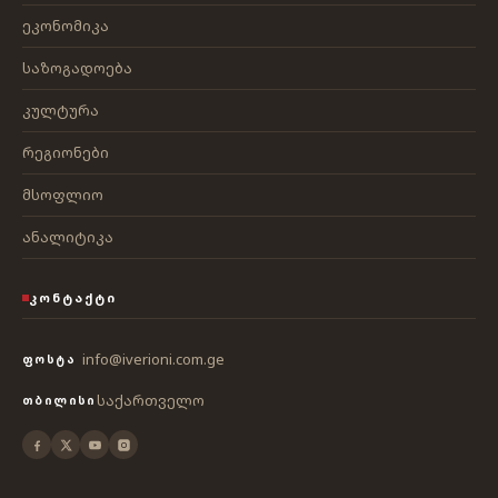
ეკონომიკა
საზოგადოება
კულტურა
რეგიონები
მსოფლიო
ანალიტიკა
ᲙᲝᲜᲢᲐᲥᲢᲘ
info@iverioni.com.ge
ᲤᲝᲡᲢᲐ
საქართველო
ᲗᲑᲘᲚᲘᲡᲘ