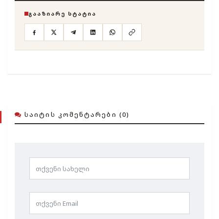
ᲒᲐᲐᲖᲘᲐᲠᲔ ᲡᲢᲐᲢᲘᲐ
ᲡᲐᲘᲢᲘᲡ ᲙᲝᲛᲔᲜᲢᲐᲠᲔᲑᲘ (0)