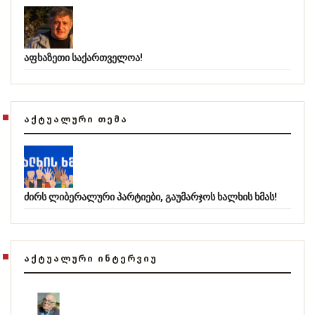
აფხაზეთი საქართველოა!
ᲐᲥᲢᲣᲐᲚᲣᲠᲘ ᲗᲔᲛᲐ
ძირს ლიბერალური პარტიები, გაუმარჯოს ხალხის ხმას!
ᲐᲥᲢᲣᲐᲚᲣᲠᲘ ᲘᲜᲢᲔᲠᲕᲘᲣ