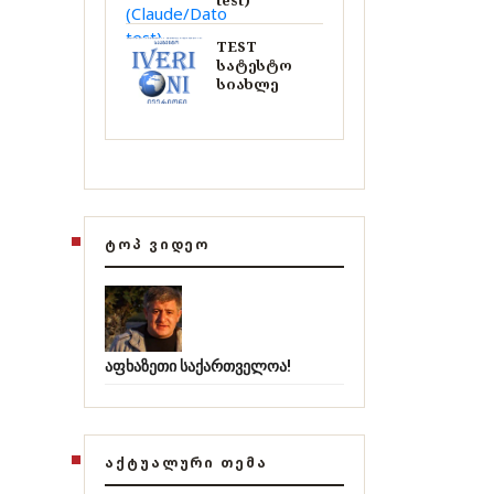
test)
TEST
სატესტო
სიახლე
ᲢᲝᲞ ᲕᲘᲓᲔᲝ
აფხაზეთი საქართველოა!
ᲐᲥᲢᲣᲐᲚᲣᲠᲘ ᲗᲔᲛᲐ