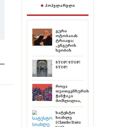
ᲞᲝᲞᲣᲚᲐᲠᲣᲚᲘ
გური
ოტობაიას
ტრიადა:
„ენგურის
ხეობის
STOP! STOP!
STOP!
როცა
თვითცენზურის
ჭანჭიკი
მოშლილია,
სატესტო
სიახლე
(Claude/Dato