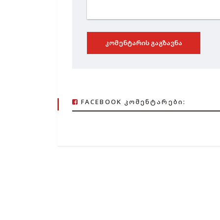
ᲙᲝᲛᲔᲜᲢᲐᲠᲘᲡ ᲒᲐᲒᲖᲐᲕᲜᲐ
FACEBOOK ᲙᲝᲛᲔᲜᲢᲐᲠᲔᲑᲘ: