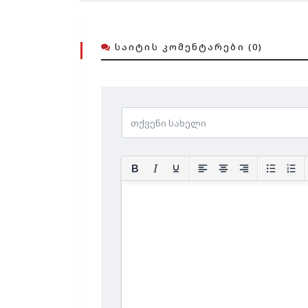
ᲡᲐᲘᲢᲘᲡ ᲙᲝᲛᲔᲜᲢᲐᲠᲔᲑᲘ (0)