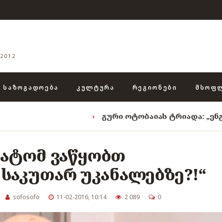
2012
ᲡᲐᲖᲝᲒᲐᲓᲝᲔᲑᲐ
ᲙᲣᲚᲢᲣᲠᲐ
ᲠᲔᲒᲘᲝᲜᲔᲑᲘ
ᲛᲡᲝᲤ
›
გური ოტობაიას ტრიადა: „ენგურის ხეობი
რატომ ვაწყობთ
საკუთარ უკანალებზე?!“
sofosofo
11-02-2016, 10:14
2 089
0