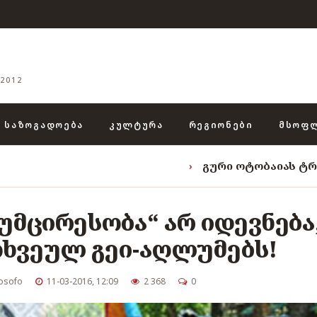
2012
ᲡᲐᲖᲝᲒᲐᲓᲝᲔᲑᲐ
ᲙᲣᲚᲢᲣᲠᲐ
ᲠᲔᲒᲘᲝᲜᲔᲑᲘ
ᲛᲡᲝᲤ
›
გური ოტობაიას ტრიადა: „ენგური
მცირესობა“ არ იდევნება
ოხვეულ გეი-აღლუმებს!
osofo
11-03-2016, 12:09
2 368
0