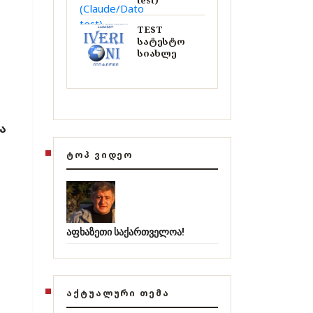
test)
TEST
სატესტო
სიახლე
ა
ᲢᲝᲞ ᲕᲘᲓᲔᲝ
აფხაზეთი საქართველოა!
ᲐᲥᲢᲣᲐᲚᲣᲠᲘ ᲗᲔᲛᲐ