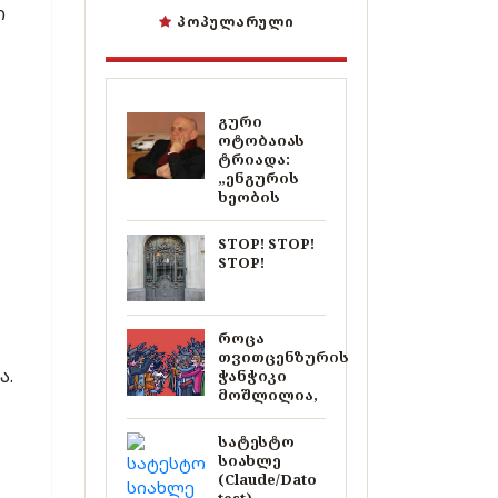
ი
ᲞᲝᲞᲣᲚᲐᲠᲣᲚᲘ
გური
ოტობაიას
ტრიადა:
„ენგურის
ხეობის
STOP! STOP!
STOP!
როცა
თვითცენზურის
ა.
ჭანჭიკი
მოშლილია,
სატესტო
სიახლე
(Claude/Dato