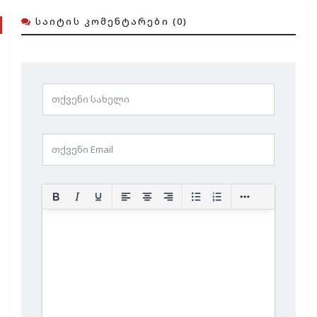
ᲡᲐᲘᲢᲘᲡ ᲙᲝᲛᲔᲜᲢᲐᲠᲔᲑᲘ (0)