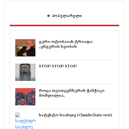
ᲞᲝᲞᲣᲚᲐᲠᲣᲚᲘ
გური ოტობაიას ტრიადა:
„ენგურის ხეობის
STOP! STOP! STOP!
როცა თვითცენზურის ჭანჭიკი
მოშლილია,
სატესტო სიახლე (Claude/Dato test)