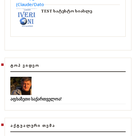
TEST სატესტო სიახლე
ᲢᲝᲞ ᲕᲘᲓᲔᲝ
აფხაზეთი საქართველოა!
ᲐᲥᲢᲣᲐᲚᲣᲠᲘ ᲗᲔᲛᲐ