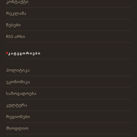
კონტაქტი
რეკლამა
წესები
RSS არხი
ᲙᲐᲢᲔᲒᲝᲠᲘᲔᲑᲘ
პოლიტიკა
ეკონომიკა
საზოგადოება
კულტურა
რეგიონები
მსოფლიო