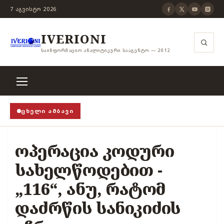
7 ᲐᲒᲕᲘᲡᲢᲝ 2026
IVERIONI
ᲡᲐᲘᲜᲤᲝᲠᲛᲐᲪᲘᲝ ᲐᲜᲐᲚᲘᲢᲘᲙᲣᲠᲘ ᲡᲐᲐᲒᲔᲜᲢᲝ — 2012
ᲪᲮᲔᲚᲘ ᲐᲛᲑᲐᲕᲘ
ითცენზურის ჭანჭიკი მოშლილია, ცენზურა უნდა არსე
ოპერაცია კოდური
სახელწოდებით -
„116“, ანუ, რატომ
დაძრწის სანიკიძის