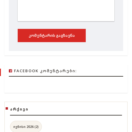
ᲙᲝᲛᲔᲜᲢᲐᲠᲘᲡ ᲒᲐᲒᲖᲐᲕᲜᲐ
FACEBOOK ᲙᲝᲛᲔᲜᲢᲐᲠᲔᲑᲘ:
ᲐᲠᲥᲘᲕᲘ
ივნისი 2026 (2)