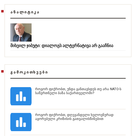
ᲐᲜᲐᲚᲘᲢᲘᲙᲐ
მიხეილ ჯიბუტი: დიალოგს ალტერნატივა არ გააჩნია
ᲒᲐᲛᲝᲙᲘᲗᲮᲕᲔᲑᲘ
როგორ ფიქრობთ, უნდა განთავსდეს თუ არა NATO-ს
საწვრთნელი ბაზა საქართველოში?
როგორ ფიქრობთ, დღევანდელი ხელოვნურად
აგორებული კრიზისის გათვალისწინებით