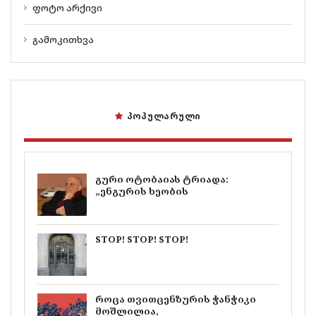
ფოტო არქივი
გამოკითხვა
ᲞᲝᲞᲣᲚᲐᲠᲣᲚᲘ
გური ოტობაიას ტრიადა:
„ენგურის ხეობის
STOP! STOP! STOP!
როცა თვითცენზურის ჭანჭიკი
მოშლილია,