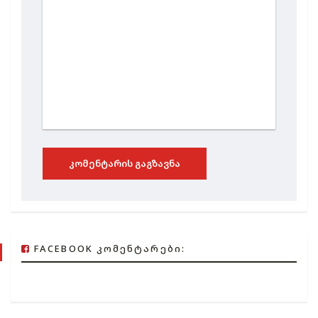
ᲙᲝᲛᲔᲜᲢᲐᲠᲘᲡ ᲒᲐᲒᲖᲐᲕᲜᲐ
FACEBOOK ᲙᲝᲛᲔᲜᲢᲐᲠᲔᲑᲘ: