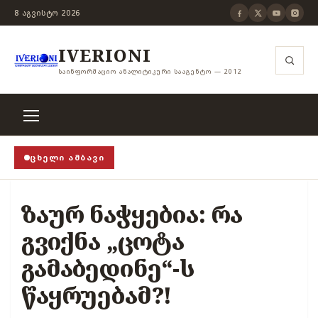
8 ᲐᲒᲕᲘᲡᲢᲝ 2026
IVERIONI
ᲡᲐᲘᲜᲤᲝᲠᲛᲐᲪᲘᲝ ᲐᲜᲐᲚᲘᲢᲘᲙᲣᲠᲘ ᲡᲐᲐᲒᲔᲜᲢᲝ — 2012
ᲪᲮᲔᲚᲘ ᲐᲛᲑᲐᲕᲘ
ნზურის ჭანჭიკი მოშლილია, ცენზურა უნდა არსებობდ
ზაურ ნაჭყებია: რა
გვიქნა „ცოტა
გამაბედინე“-ს
წაყრუებამ?!