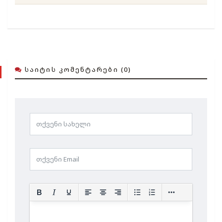
ᲡᲐᲘᲢᲘᲡ ᲙᲝᲛᲔᲜᲢᲐᲠᲔᲑᲘ (0)