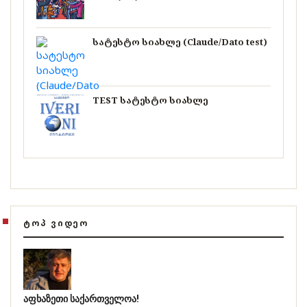
სატესტო სიახლე (Claude/Dato test)
TEST სატესტო სიახლე
ᲢᲝᲞ ᲕᲘᲓᲔᲝ
აფხაზეთი საქართველოა!