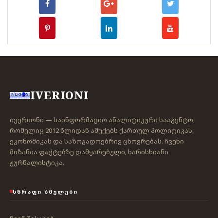
IVERIONI
ივერიონი — საინფორმაციო ანალიტიკური სააგენტო,
რომელიც 2012 წლიდან აშუქებს ქართულ პოლიტიკას,
ეკონომიკას და საზოგადოებრივ ცხოვრებას. ჩვენი
მიზანია ფაქტებზე დამყარებული, ხარისხიანი
ჟურნალისტიკა.
ᲡᲬᲠᲐᲤᲘ ᲑᲛᲣᲚᲔᲑᲘ