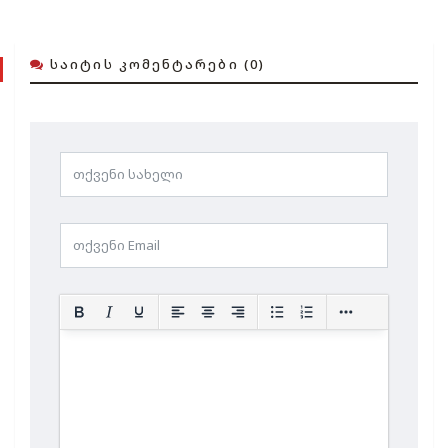
ᲡᲐᲘᲢᲘᲡ ᲙᲝᲛᲔᲜᲢᲐᲠᲔᲑᲘ (0)