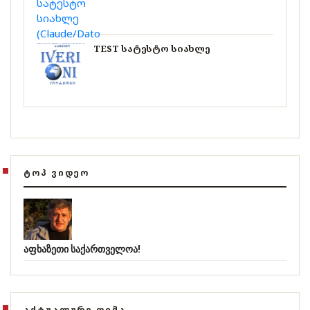
TEST სატესტო სიახლე
ᲢᲝᲞ ᲕᲘᲓᲔᲝ
აფხაზეთი საქართველოა!
ᲐᲥᲢᲣᲐᲚᲣᲠᲘ ᲗᲔᲛᲐ