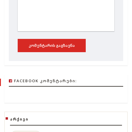
ᲙᲝᲛᲔᲜᲢᲐᲠᲘᲡ ᲒᲐᲒᲖᲐᲕᲜᲐ
FACEBOOK ᲙᲝᲛᲔᲜᲢᲐᲠᲔᲑᲘ:
ᲐᲠᲥᲘᲕᲘ