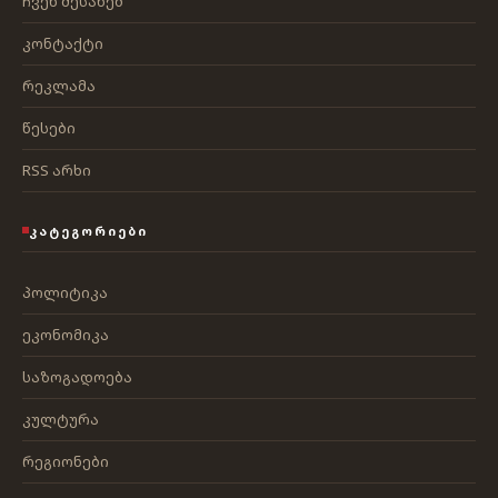
ჩვენ შესახებ
კონტაქტი
რეკლამა
წესები
RSS არხი
ᲙᲐᲢᲔᲒᲝᲠᲘᲔᲑᲘ
პოლიტიკა
ეკონომიკა
საზოგადოება
კულტურა
რეგიონები