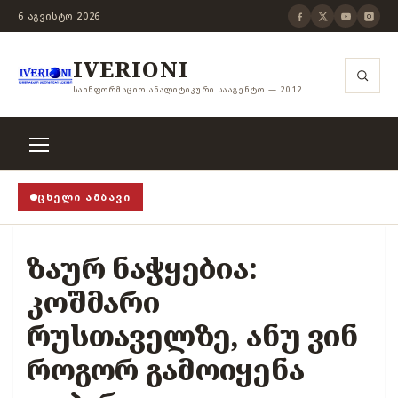
6 ᲐᲒᲕᲘᲡᲢᲝ 2026
IVERIONI
ᲡᲐᲘᲜᲤᲝᲠᲛᲐᲪᲘᲝ ᲐᲜᲐᲚᲘᲢᲘᲙᲣᲠᲘ ᲡᲐᲐᲒᲔᲜᲢᲝ — 2012
ᲪᲮᲔᲚᲘ ᲐᲛᲑᲐᲕᲘ
ენზურის ჭანჭიკი მოშლილია, ცენზურა უნდა არსებობ
ზაურ ნაჭყებია:
კოშმარი
რუსთაველზე, ანუ ვინ
როგორ გამოიყენა