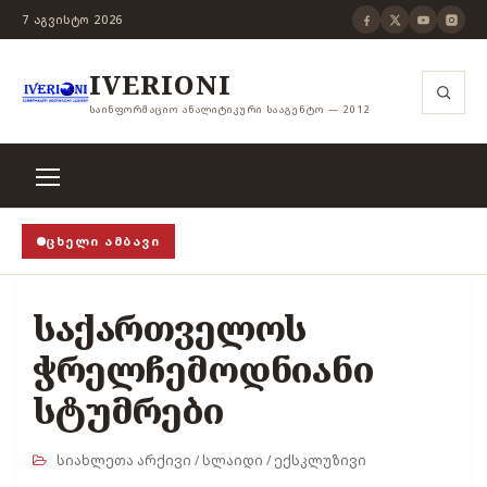
7 ᲐᲒᲕᲘᲡᲢᲝ 2026
IVERIONI
ᲡᲐᲘᲜᲤᲝᲠᲛᲐᲪᲘᲝ ᲐᲜᲐᲚᲘᲢᲘᲙᲣᲠᲘ ᲡᲐᲐᲒᲔᲜᲢᲝ — 2012
ᲪᲮᲔᲚᲘ ᲐᲛᲑᲐᲕᲘ
ის ჭანჭიკი მოშლილია, ცენზურა უნდა არსებობდეს!
›
საქართველოს
ჭრელჩემოდნიანი
სტუმრები
სიახლეთა არქივი
/
სლაიდი
/
ექსკლუზივი