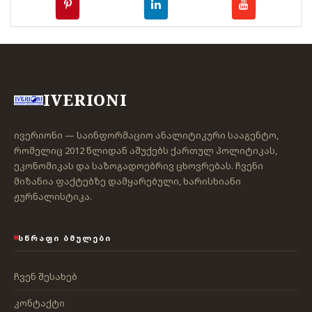
IVERIONI
ივერიონი — საინფორმაციო ანალიტიკური სააგენტო,
რომელიც 2012 წლიდან აშუქებს ქართულ პოლიტიკას,
ეკონომიკას და საზოგადოებრივ ცხოვრებას. ჩვენი
მიზანია ფაქტებზე დამყარებული, ხარისხიანი
ჟურნალისტიკა.
ᲡᲬᲠᲐᲤᲘ ᲑᲛᲣᲚᲔᲑᲘ
ჩვენ შესახებ
კონტაქტი