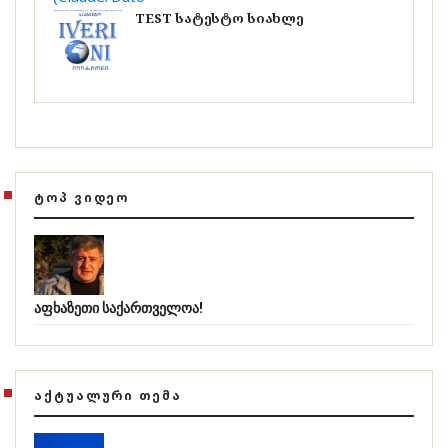
TEST სატესტო სიახლე
ᲢᲝᲞ ᲕᲘᲓᲔᲝ
აფხაზეთი საქართველოა!
ᲐᲥᲢᲣᲐᲚᲣᲠᲘ ᲗᲔᲛᲐ