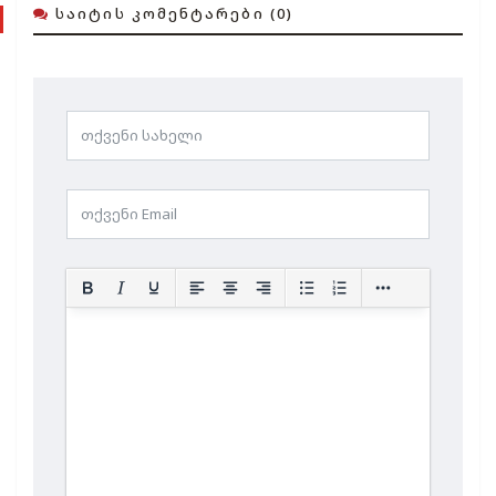
ᲡᲐᲘᲢᲘᲡ ᲙᲝᲛᲔᲜᲢᲐᲠᲔᲑᲘ (0)