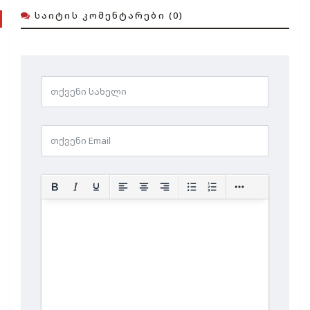
ᲡᲐᲘᲢᲘᲡ ᲙᲝᲛᲔᲜᲢᲐᲠᲔᲑᲘ (0)