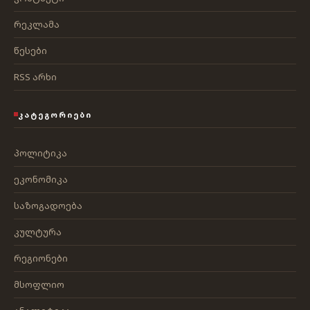
რეკლამა
წესები
RSS არხი
ᲙᲐᲢᲔᲒᲝᲠᲘᲔᲑᲘ
პოლიტიკა
ეკონომიკა
საზოგადოება
კულტურა
რეგიონები
მსოფლიო