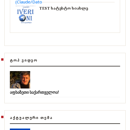
TEST სატესტო სიახლე
ᲢᲝᲞ ᲕᲘᲓᲔᲝ
აფხაზეთი საქართველოა!
ᲐᲥᲢᲣᲐᲚᲣᲠᲘ ᲗᲔᲛᲐ