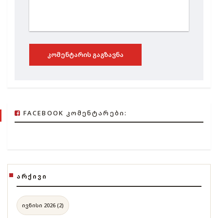
ᲙᲝᲛᲔᲜᲢᲐᲠᲘᲡ ᲒᲐᲒᲖᲐᲕᲜᲐ
FACEBOOK ᲙᲝᲛᲔᲜᲢᲐᲠᲔᲑᲘ:
ᲐᲠᲥᲘᲕᲘ
ივნისი 2026 (2)