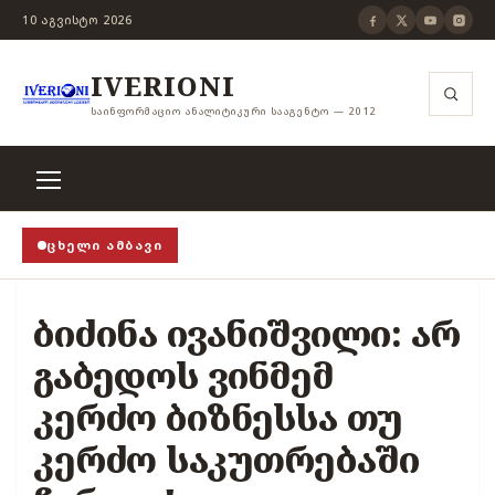
10 ᲐᲒᲕᲘᲡᲢᲝ 2026
IVERIONI
ᲡᲐᲘᲜᲤᲝᲠᲛᲐᲪᲘᲝ ᲐᲜᲐᲚᲘᲢᲘᲙᲣᲠᲘ ᲡᲐᲐᲒᲔᲜᲢᲝ — 2012
ᲪᲮᲔᲚᲘ ᲐᲛᲑᲐᲕᲘ
ცა თვითცენზურის ჭანჭიკი მოშლილია, ცენზურა უნდა
ბიძინა ივანიშვილი: არ
გაბედოს ვინმემ
კერძო ბიზნესსა თუ
კერძო საკუთრებაში