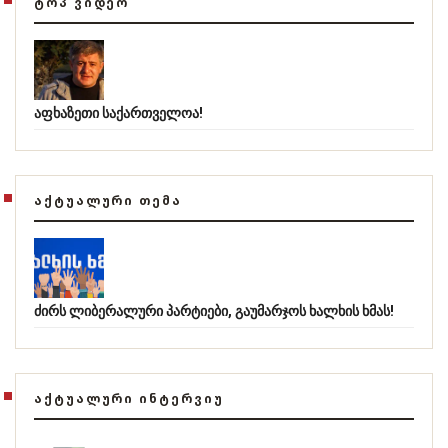
ᲢᲝᲞ ᲕᲘᲓᲔᲝ
აფხაზეთი საქართველოა!
ᲐᲥᲢᲣᲐᲚᲣᲠᲘ ᲗᲔᲛᲐ
ძირს ლიბერალური პარტიები, გაუმარჯოს ხალხის ხმას!
ᲐᲥᲢᲣᲐᲚᲣᲠᲘ ᲘᲜᲢᲔᲠᲕᲘᲣ