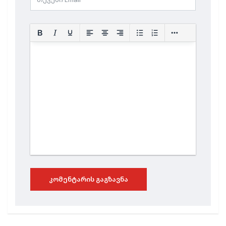
ᲙᲝᲛᲔᲜᲢᲐᲠᲘᲡ ᲒᲐᲒᲖᲐᲕᲜᲐ