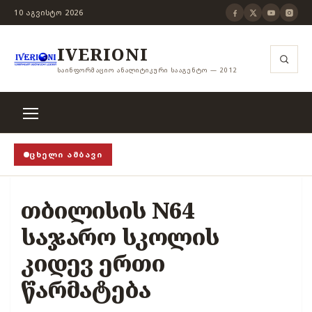
10 ᲐᲒᲕᲘᲡᲢᲝ 2026
IVERIONI
ᲡᲐᲘᲜᲤᲝᲠᲛᲐᲪᲘᲝ ᲐᲜᲐᲚᲘᲢᲘᲙᲣᲠᲘ ᲡᲐᲐᲒᲔᲜᲢᲝ — 2012
ᲪᲮᲔᲚᲘ ᲐᲛᲑᲐᲕᲘ
ა თვითცენზურის ჭანჭიკი მოშლილია, ცენზურა უნდა 
თბილისის N64
საჯარო სკოლის
კიდევ ერთი
წარმატება