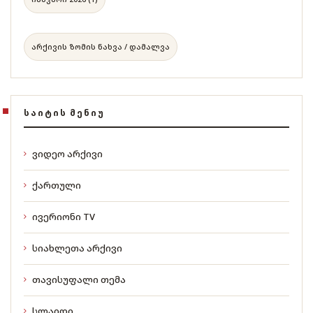
არქივის ზომის ნახვა / დამალვა
ᲡᲐᲘᲢᲘᲡ ᲛᲔᲜᲘᲣ
ვიდეო არქივი
ქართული
ივერიონი TV
სიახლეთა არქივი
თავისუფალი თემა
სლაიდი