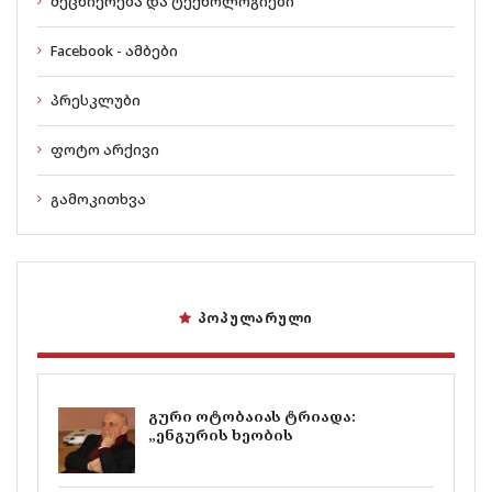
მეცნიერება და ტექნოლოგიები
Facebook - ამბები
პრესკლუბი
ფოტო არქივი
გამოკითხვა
ᲞᲝᲞᲣᲚᲐᲠᲣᲚᲘ
გური ოტობაიას ტრიადა:
„ენგურის ხეობის