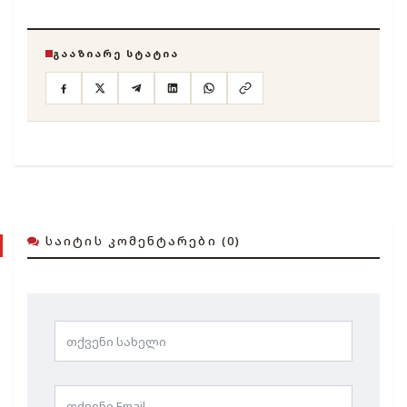
ᲒᲐᲐᲖᲘᲐᲠᲔ ᲡᲢᲐᲢᲘᲐ
ᲡᲐᲘᲢᲘᲡ ᲙᲝᲛᲔᲜᲢᲐᲠᲔᲑᲘ (0)