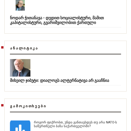
ნოდარ ჭითანავა - დედით სოციალისტური, მამით
კაპიტალისტური, გვარიშვილობით ქართული
ᲐᲜᲐᲚᲘᲢᲘᲙᲐ
მიხეილ ჯიბუტი: დიალოგს ალტერნატივა არ გააჩნია
ᲒᲐᲛᲝᲙᲘᲗᲮᲕᲔᲑᲘ
როგორ ფიქრობთ, უნდა განთავსდეს თუ არა NATO-ს
საწვრთნელი ბაზა საქართველოში?