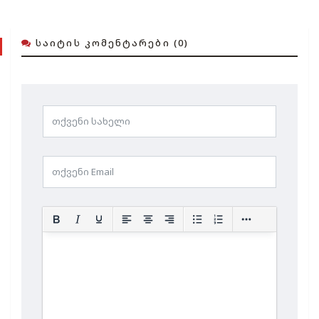
ᲡᲐᲘᲢᲘᲡ ᲙᲝᲛᲔᲜᲢᲐᲠᲔᲑᲘ (0)