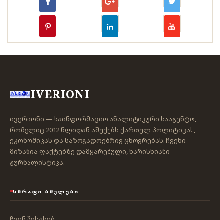
IVERIONI
ივერიონი — საინფორმაციო ანალიტიკური სააგენტო,
რომელიც 2012 წლიდან აშუქებს ქართულ პოლიტიკას,
ეკონომიკას და საზოგადოებრივ ცხოვრებას. ჩვენი
მიზანია ფაქტებზე დამყარებული, ხარისხიანი
ჟურნალისტიკა.
ᲡᲬᲠᲐᲤᲘ ᲑᲛᲣᲚᲔᲑᲘ
ჩვენ შესახებ