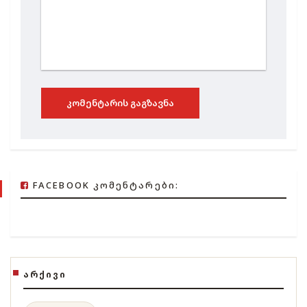
ᲙᲝᲛᲔᲜᲢᲐᲠᲘᲡ ᲒᲐᲒᲖᲐᲕᲜᲐ
FACEBOOK ᲙᲝᲛᲔᲜᲢᲐᲠᲔᲑᲘ:
ᲐᲠᲥᲘᲕᲘ