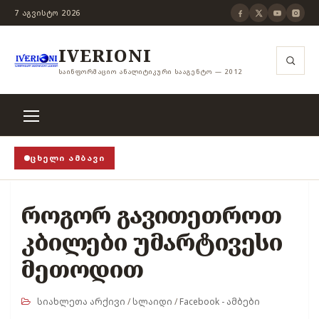
7 ᲐᲒᲕᲘᲡᲢᲝ 2026
IVERIONI
ᲡᲐᲘᲜᲤᲝᲠᲛᲐᲪᲘᲝ ᲐᲜᲐᲚᲘᲢᲘᲙᲣᲠᲘ ᲡᲐᲐᲒᲔᲜᲢᲝ — 2012
ᲪᲮᲔᲚᲘ ᲐᲛᲑᲐᲕᲘ
როცა თვითცენზურის ჭანჭიკი მოშლილია, ცენზურა უ
როგორ გავითეთროთ
კბილები უმარტივესი
მეთოდით
სიახლეთა არქივი
/
სლაიდი
/
Facebook - ამბები