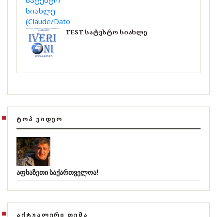
TEST სატესტო სიახლე
ᲢᲝᲞ ᲕᲘᲓᲔᲝ
აფხაზეთი საქართველოა!
ᲐᲥᲢᲣᲐᲚᲣᲠᲘ ᲗᲔᲛᲐ