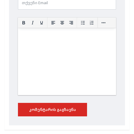
ᲙᲝᲛᲔᲜᲢᲐᲠᲘᲡ ᲒᲐᲒᲖᲐᲕᲜᲐ