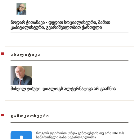
ნოდარ ჭითანავა - დედით სოციალისტური, მამით
კაპიტალისტური, გვარიშვილობით ქართული
ᲐᲜᲐᲚᲘᲢᲘᲙᲐ
მიხეილ ჯიბუტი: დიალოგს ალტერნატივა არ გააჩნია
ᲒᲐᲛᲝᲙᲘᲗᲮᲕᲔᲑᲘ
როგორ ფიქრობთ, უნდა განთავსდეს თუ არა NATO-ს
საწვრთნელი ბაზა საქართველოში?