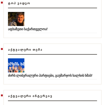
ᲢᲝᲞ ᲕᲘᲓᲔᲝ
აფხაზეთი საქართველოა!
ᲐᲥᲢᲣᲐᲚᲣᲠᲘ ᲗᲔᲛᲐ
ძირს ლიბერალური პარტიები, გაუმარჯოს ხალხის ხმას!
ᲐᲥᲢᲣᲐᲚᲣᲠᲘ ᲘᲜᲢᲔᲠᲕᲘᲣ