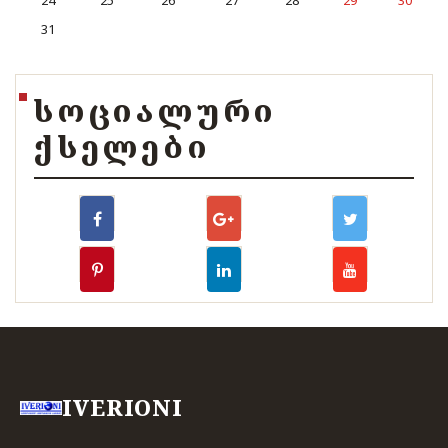
31
ᲡᲝᲪᲘᲐᲚᲣᲠᲘ
ᲥᲡᲔᲚᲔᲑᲘ
IVERIONI