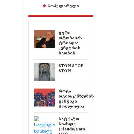
ᲞᲝᲞᲣᲚᲐᲠᲣᲚᲘ
გური
ოტობაიას
ტრიადა:
„ენგურის
ხეობის
STOP! STOP!
STOP!
როცა
თვითცენზურის
ჭანჭიკი
მოშლილია,
სატესტო
სიახლე
(Claude/Dato