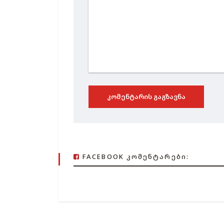
ᲙᲝᲛᲔᲜᲢᲐᲠᲘᲡ ᲒᲐᲒᲖᲐᲕᲜᲐ
FACEBOOK ᲙᲝᲛᲔᲜᲢᲐᲠᲔᲑᲘ: