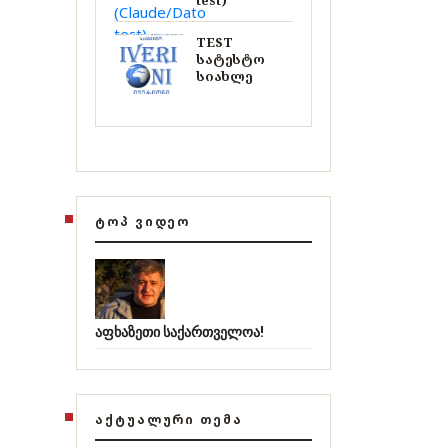
test)
TEST
სატესტო
სიახლე
ᲢᲝᲞ ᲕᲘᲓᲔᲝ
აფხაზეთი საქართველოა!
ᲐᲥᲢᲣᲐᲚᲣᲠᲘ ᲗᲔᲛᲐ