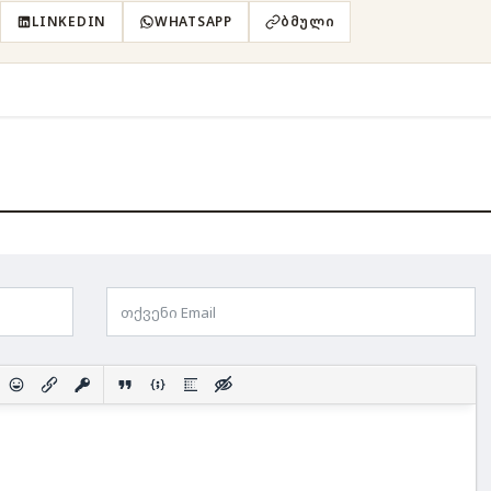
LINKEDIN
WHATSAPP
ᲑᲛᲣᲚᲘ