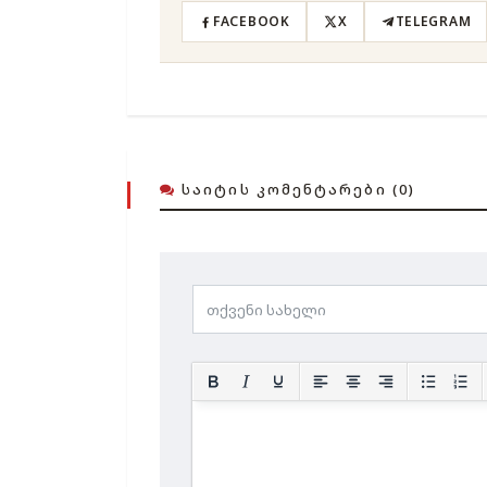
FACEBOOK
X
TELEGRAM
ᲡᲐᲘᲢᲘᲡ ᲙᲝᲛᲔᲜᲢᲐᲠᲔᲑᲘ (0)