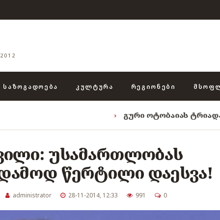
2012
ᲡᲐᲖᲝᲒᲐᲓᲝᲔᲑᲐ
ᲙᲣᲚᲢᲣᲠᲐ
ᲠᲔᲒᲘᲝᲜᲔᲑᲘ
ᲛᲡᲝᲤ
›
გური ოტობაიას ტრიადა: „ენგურის
ვილი: უსამართლობას
დამოდ წერტილი დაესვა!
administrator
28-11-2014, 12:33
991
0