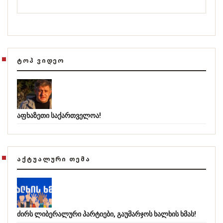
ᲢᲝᲞ ᲕᲘᲓᲔᲝ
აფხაზეთი საქართველოა!
ᲐᲥᲢᲣᲐᲚᲣᲠᲘ ᲗᲔᲛᲐ
ძირს ლიბერალური პარტიები, გაუმარჯოს ხალხის ხმას!