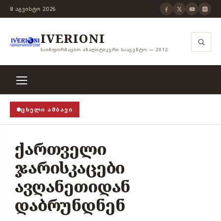
8 ᲐᲒᲕᲘᲡᲢᲝ 2026
IVERIONI
ᲡᲐᲘᲜᲤᲝᲠᲛᲐᲪᲘᲝ ᲐᲜᲐᲚᲘᲢᲘᲙᲣᲠᲘ ᲡᲐᲐᲒᲔᲜᲢᲝ — 2012
ᲪᲮᲔᲚᲘ ᲐᲛᲑᲐᲕᲘ
როცა თვითცენზურის ჭანჭიკი მოშლილია, ცენზურა უ
ქართველი
ჯარისკაცები
ავღანეთიდან
დაბრუნდნენ