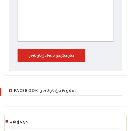
ᲙᲝᲛᲔᲜᲢᲐᲠᲘᲡ ᲒᲐᲒᲖᲐᲕᲜᲐ
FACEBOOK ᲙᲝᲛᲔᲜᲢᲐᲠᲔᲑᲘ:
ᲐᲠᲥᲘᲕᲘ