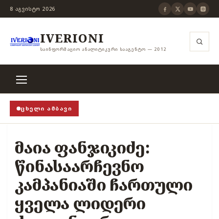
8 ᲐᲒᲕᲘᲡᲢᲝ 2026
IVERIONI
ᲡᲐᲘᲜᲤᲝᲠᲛᲐᲪᲘᲝ ᲐᲜᲐᲚᲘᲢᲘᲙᲣᲠᲘ ᲡᲐᲐᲒᲔᲜᲢᲝ — 2012
ᲪᲮᲔᲚᲘ ᲐᲛᲑᲐᲕᲘ
როცა თვითცენზურის ჭანჭიკი მოშლილია, ცენზურა 
მაია ფანჯიკიძე:
წინასაარჩევნო
კამპანიაში ჩართული
ყველა ლიდერი