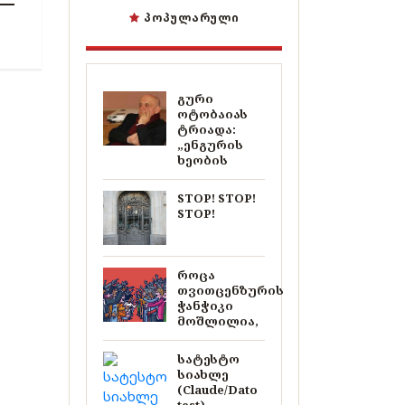
ᲞᲝᲞᲣᲚᲐᲠᲣᲚᲘ
გური
ოტობაიას
ტრიადა:
„ენგურის
ხეობის
STOP! STOP!
STOP!
როცა
თვითცენზურის
ჭანჭიკი
მოშლილია,
სატესტო
სიახლე
(Claude/Dato