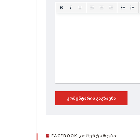
ᲙᲝᲛᲔᲜᲢᲐᲠᲘᲡ ᲒᲐᲒᲖᲐᲕᲜᲐ
FACEBOOK ᲙᲝᲛᲔᲜᲢᲐᲠᲔᲑᲘ: