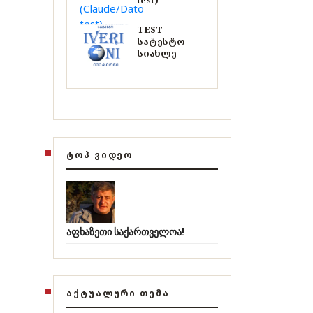
test)
TEST
სატესტო
სიახლე
ᲢᲝᲞ ᲕᲘᲓᲔᲝ
აფხაზეთი საქართველოა!
ᲐᲥᲢᲣᲐᲚᲣᲠᲘ ᲗᲔᲛᲐ