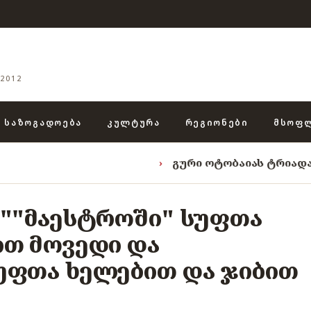
2012
ᲡᲐᲖᲝᲒᲐᲓᲝᲔᲑᲐ
ᲙᲣᲚᲢᲣᲠᲐ
ᲠᲔᲒᲘᲝᲜᲔᲑᲘ
ᲛᲡᲝᲤ
›
გური ოტობაიას ტრიადა: „ენგურის 
-""მაესტროში" სუფთა
ით მოვედი და
უფთა ხელებით და ჯიბით