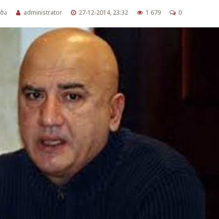
ბა
administrator
27-12-2014, 23:32
1 679
0