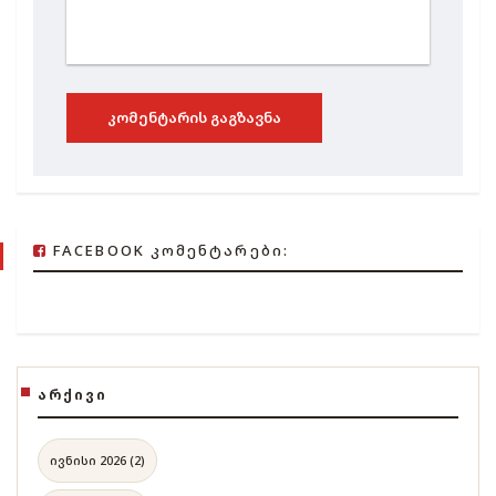
ᲙᲝᲛᲔᲜᲢᲐᲠᲘᲡ ᲒᲐᲒᲖᲐᲕᲜᲐ
FACEBOOK ᲙᲝᲛᲔᲜᲢᲐᲠᲔᲑᲘ:
ᲐᲠᲥᲘᲕᲘ
ივნისი 2026 (2)