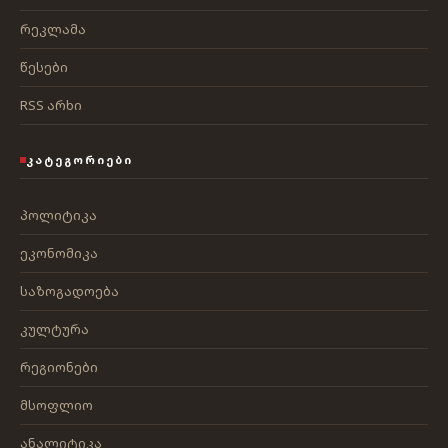
რეკლამა
წესები
RSS არხი
ᲙᲐᲢᲔᲒᲝᲠᲘᲔᲑᲘ
პოლიტიკა
ეკონომიკა
საზოგადოება
კულტურა
რეგიონები
მსოფლიო
ანალიტიკა