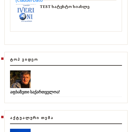
TEST სატესტო სიახლე
ᲢᲝᲞ ᲕᲘᲓᲔᲝ
აფხაზეთი საქართველოა!
ᲐᲥᲢᲣᲐᲚᲣᲠᲘ ᲗᲔᲛᲐ