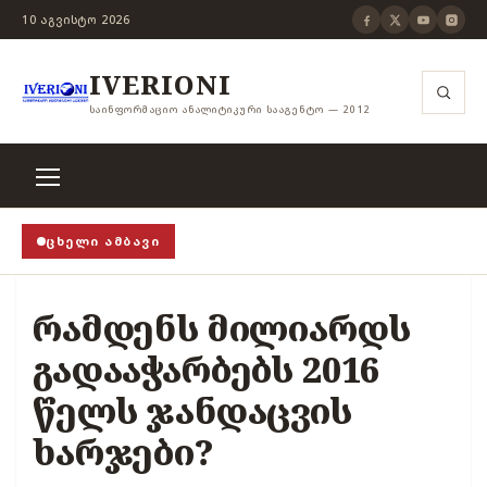
10 ᲐᲒᲕᲘᲡᲢᲝ 2026
IVERIONI
ᲡᲐᲘᲜᲤᲝᲠᲛᲐᲪᲘᲝ ᲐᲜᲐᲚᲘᲢᲘᲙᲣᲠᲘ ᲡᲐᲐᲒᲔᲜᲢᲝ — 2012
ᲪᲮᲔᲚᲘ ᲐᲛᲑᲐᲕᲘ
 თვითცენზურის ჭანჭიკი მოშლილია, ცენზურა უნდა ა
რამდენს მილიარდს
გადააჭარბებს 2016
წელს ჯანდაცვის
ხარჯები?