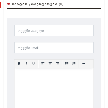
ᲡᲐᲘᲢᲘᲡ ᲙᲝᲛᲔᲜᲢᲐᲠᲔᲑᲘ (0)