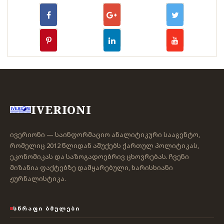
IVERIONI
ივერიონი — საინფორმაციო ანალიტიკური სააგენტო,
რომელიც 2012 წლიდან აშუქებს ქართულ პოლიტიკას,
ეკონომიკას და საზოგადოებრივ ცხოვრებას. ჩვენი
მიზანია ფაქტებზე დამყარებული, ხარისხიანი
ჟურნალისტიკა.
ᲡᲬᲠᲐᲤᲘ ᲑᲛᲣᲚᲔᲑᲘ