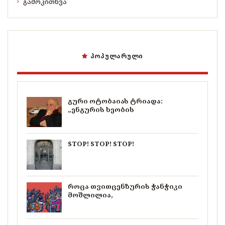
გამოკითხვა
ᲞᲝᲞᲣᲚᲐᲠᲣᲚᲘ
გური ოტობაიას ტრიადა:
„ენგურის ხეობის
STOP! STOP! STOP!
როცა თვითცენზურის ჭანჭიკი
მოშლილია,