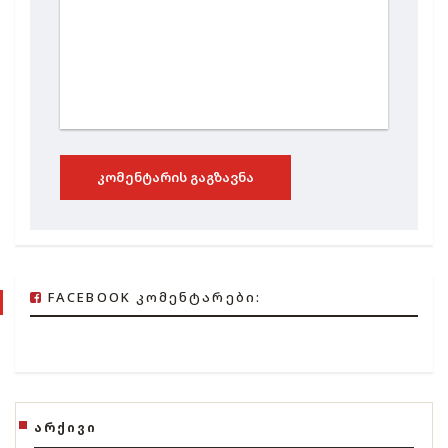
ᲙᲝᲛᲔᲜᲢᲐᲠᲘᲡ ᲒᲐᲒᲖᲐᲕᲜᲐ
FACEBOOK ᲙᲝᲛᲔᲜᲢᲐᲠᲔᲑᲘ:
ᲐᲠᲥᲘᲕᲘ