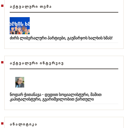
ᲐᲥᲢᲣᲐᲚᲣᲠᲘ ᲗᲔᲛᲐ
ძირს ლიბერალური პარტიები, გაუმარჯოს ხალხის ხმას!
ᲐᲥᲢᲣᲐᲚᲣᲠᲘ ᲘᲜᲢᲔᲠᲕᲘᲣ
ნოდარ ჭითანავა - დედით სოციალისტური, მამით
კაპიტალისტური, გვარიშვილობით ქართული
ᲐᲜᲐᲚᲘᲢᲘᲙᲐ