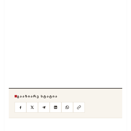
ᲒᲐᲐᲖᲘᲐᲠᲔ ᲡᲢᲐᲢᲘᲐ