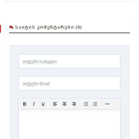
ᲡᲐᲘᲢᲘᲡ ᲙᲝᲛᲔᲜᲢᲐᲠᲔᲑᲘ (0)