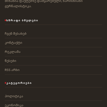
მიზანია ფაქტებზე დამყარებული, ხარისხიანი
ჟურნალისტიკა.
ᲡᲬᲠᲐᲤᲘ ᲑᲛᲣᲚᲔᲑᲘ
ჩვენ შესახებ
კონტაქტი
რეკლამა
წესები
RSS არხი
ᲙᲐᲢᲔᲒᲝᲠᲘᲔᲑᲘ
პოლიტიკა
ეკონომიკა