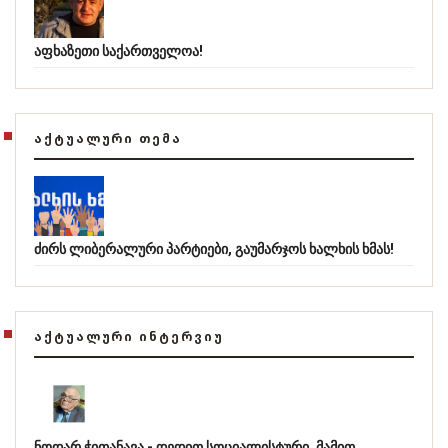
აფხაზეთი საქართველოა!
ᲐᲥᲢᲣᲐᲚᲣᲠᲘ ᲗᲔᲛᲐ
ძირს ლიბერალური პარტიები, გაუმარჯოს ხალხის ხმას!
ᲐᲥᲢᲣᲐᲚᲣᲠᲘ ᲘᲜᲢᲔᲠᲕᲘᲣ
ნოდარ ჭითანავა - დედით სოციალისტური, მამით