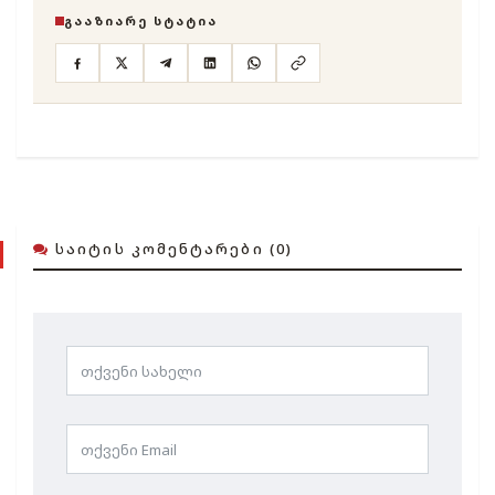
ᲒᲐᲐᲖᲘᲐᲠᲔ ᲡᲢᲐᲢᲘᲐ
ᲡᲐᲘᲢᲘᲡ ᲙᲝᲛᲔᲜᲢᲐᲠᲔᲑᲘ (0)