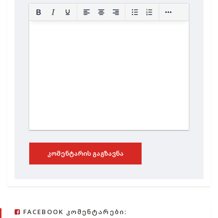
ᲙᲝᲛᲔᲜᲢᲐᲠᲘᲡ ᲒᲐᲒᲖᲐᲕᲜᲐ
FACEBOOK ᲙᲝᲛᲔᲜᲢᲐᲠᲔᲑᲘ: