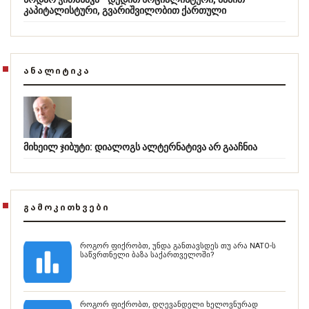
კაპიტალისტური, გვარიშვილობით ქართული
ᲐᲜᲐᲚᲘᲢᲘᲙᲐ
მიხეილ ჯიბუტი: დიალოგს ალტერნატივა არ გააჩნია
ᲒᲐᲛᲝᲙᲘᲗᲮᲕᲔᲑᲘ
როგორ ფიქრობთ, უნდა განთავსდეს თუ არა NATO-ს
საწვრთნელი ბაზა საქართველოში?
როგორ ფიქრობთ, დღევანდელი ხელოვნურად