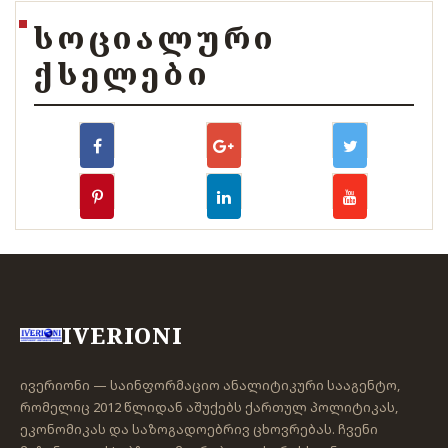
ᲡᲝᲪᲘᲐᲚᲣᲠᲘ
ᲥᲡᲔᲚᲔᲑᲘ
IVERIONI
ივერიონი — საინფორმაციო ანალიტიკური სააგენტო,
რომელიც 2012 წლიდან აშუქებს ქართულ პოლიტიკას,
ეკონომიკას და საზოგადოებრივ ცხოვრებას. ჩვენი