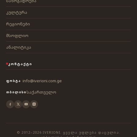
საზოგადოება
კულტურა
რეგიონები
მსოფლიო
ანალიტიკა
ᲙᲝᲜᲢᲐᲥᲢᲘ
info@iverioni.com.ge
ᲤᲝᲡᲢᲐ
საქართველო
ᲗᲑᲘᲚᲘᲡᲘ
© 2012–2026 IVERIONI. ᲧᲕᲔᲚᲐ ᲣᲤᲚᲔᲑᲐ ᲓᲐᲪᲣᲚᲘᲐ.