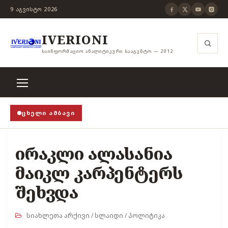
9 ᲐᲒᲕᲘᲡᲢᲝ 2026
IVERIONI
ᲡᲐᲘᲜᲤᲝᲠᲛᲐᲪᲘᲝ ᲐᲜᲐᲚᲘᲢᲘᲙᲣᲠᲘ ᲡᲐᲐᲒᲔᲜᲢᲝ — 2012
ᲪᲮᲔᲚᲘ ᲐᲛᲑᲐᲕᲘ
როცა თვითცენზურის ჭანჭიკი მოშლილია, ცენზურა უ
ირაკლი ალასანია
მაიკლ კარპენტერს
შეხვდა
სიახლეთა არქივი
/
სლაიდი
/
პოლიტიკა