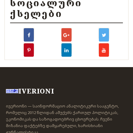
ᲡᲝᲪᲘᲐᲚᲣᲠᲘ
ᲥᲡᲔᲚᲔᲑᲘ
IVERIONI
ივერიონი — საინფორმაციო ანალიტიკური სააგენტო,
რომელიც 2012 წლიდან აშუქებს ქართულ პოლიტიკას,
ეკონომიკას და საზოგადოებრივ ცხოვრებას. ჩვენი
მიზანია ფაქტებზე დამყარებული, ხარისხიანი
ჟურნალისტიკა.