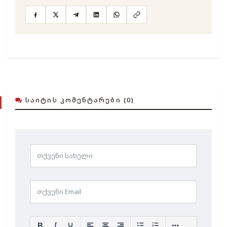
ᲡᲐᲘᲢᲘᲡ ᲙᲝᲛᲔᲜᲢᲐᲠᲔᲑᲘ (0)