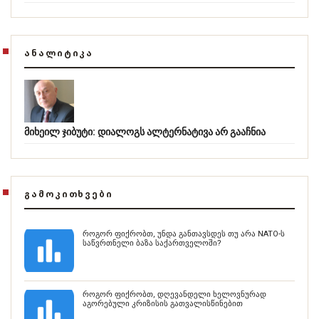
ᲐᲜᲐᲚᲘᲢᲘᲙᲐ
მიხეილ ჯიბუტი: დიალოგს ალტერნატივა არ გააჩნია
ᲒᲐᲛᲝᲙᲘᲗᲮᲕᲔᲑᲘ
როგორ ფიქრობთ, უნდა განთავსდეს თუ არა NATO-ს
საწვრთნელი ბაზა საქართველოში?
როგორ ფიქრობთ, დღევანდელი ხელოვნურად
აგორებული კრიზისის გათვალისწინებით