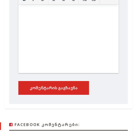
ᲙᲝᲛᲔᲜᲢᲐᲠᲘᲡ ᲒᲐᲒᲖᲐᲕᲜᲐ
FACEBOOK ᲙᲝᲛᲔᲜᲢᲐᲠᲔᲑᲘ: