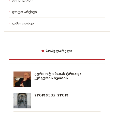
პრესკლუბი
ფოტო არქივი
გამოკითხვა
ᲞᲝᲞᲣᲚᲐᲠᲣᲚᲘ
გური ოტობაიას ტრიადა:
„ენგურის ხეობის
STOP! STOP! STOP!