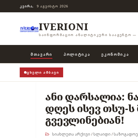
ᲙᲕᲘᲠᲐ,
9 ᲐᲒᲕᲘᲡᲢᲝ 2026
IVERIONI
ᲡᲐᲘᲜᲤᲝᲠᲛᲐᲪᲘᲝ ᲐᲜᲐᲚᲘᲢᲘᲙᲣᲠᲘ ᲡᲐᲐᲒᲔᲜᲢᲝ — 
ᲛᲗᲐᲕᲐᲠᲘ
ᲞᲝᲚᲘᲢᲘᲙᲐ
ᲔᲙᲝᲜᲝᲛᲘᲙᲐ
ᲪᲮᲔᲚᲘ ᲐᲛᲑᲐᲕᲘ
ანი დარსალია: 
დღეს ისევ თსუ-
გვევლინებიან!
სიახლეთა არქივი
/
სლაიდი
/
საზოგადოე