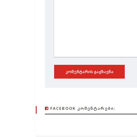
ᲙᲝᲛᲔᲜᲢᲐᲠᲘᲡ ᲒᲐᲒᲖᲐᲕᲜᲐ
FACEBOOK ᲙᲝᲛᲔᲜᲢᲐᲠᲔᲑᲘ: