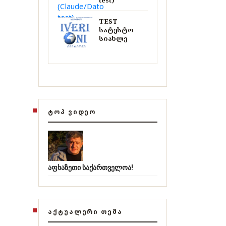
test)
TEST
სატესტო
სიახლე
ᲢᲝᲞ ᲕᲘᲓᲔᲝ
აფხაზეთი საქართველოა!
ᲐᲥᲢᲣᲐᲚᲣᲠᲘ ᲗᲔᲛᲐ