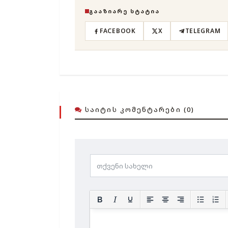
ᲒᲐᲐᲖᲘᲐᲠᲔ ᲡᲢᲐᲢᲘᲐ
FACEBOOK
X
TELEGRAM
ᲡᲐᲘᲢᲘᲡ ᲙᲝᲛᲔᲜᲢᲐᲠᲔᲑᲘ (0)