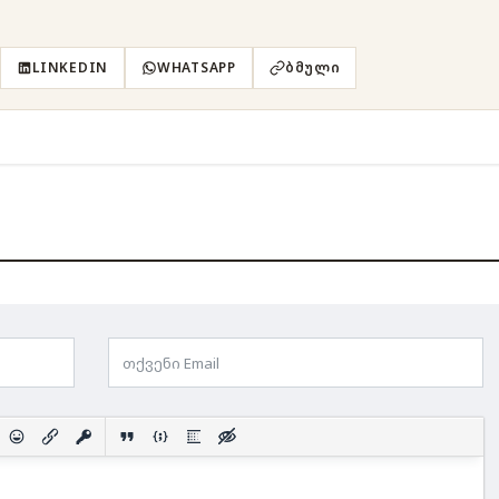
LINKEDIN
WHATSAPP
ᲑᲛᲣᲚᲘ