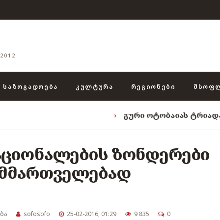
2012
ᲡᲐᲖᲝᲒᲐᲓᲝᲔᲑᲐ
ᲙᲣᲚᲢᲣᲠᲐ
ᲠᲔᲒᲘᲝᲜᲔᲑᲘ
ᲛᲡᲝᲤ
›
გური ოტობაიას ტრიადა: „ენგურის 
ნაციონალების ზონდერები
ს მმართველებად
ბა
sofosofo
25-02-2016, 01:29
9 835
0