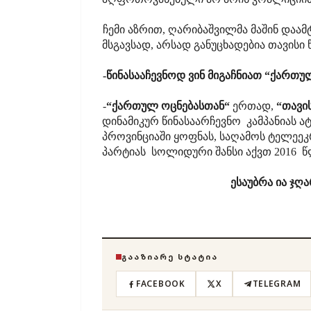
ჩემი აზრით, ღარიბაშვილმა მაშინ დაამ
მსგავსად, არსად განუცხადებია თავის
-წინასააჩევნოდ ვინ მიგაჩნიათ “ქართ
-
“ქართულ ოცნებასთან“
ერთად,
“თავი
დინამიკურ წინასაარჩევნო კამპანიას ა
პროვინციაში ყოფნას, საღამოს ტელეეკ
პარტიას სოლიდური შანსი აქვთ 2016 წ
ესაუბრა ია ჯღარკ
ᲒᲐᲐᲖᲘᲐᲠᲔ ᲡᲢᲐᲢᲘᲐ
FACEBOOK
X
TELEGRAM