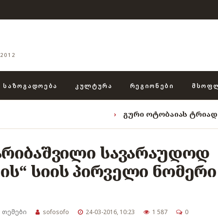
2012
ᲡᲐᲖᲝᲒᲐᲓᲝᲔᲑᲐ
ᲙᲣᲚᲢᲣᲠᲐ
ᲠᲔᲒᲘᲝᲜᲔᲑᲘ
ᲛᲡᲝᲤ
›
გური ოტობაიას ტრიადა: „ენგურის ხ
ღარიბაშვილი სავარაუდოდ
ის“ სიის პირველი ნომერი
 თემები
sofosofo
24-03-2016, 10:23
1 587
0