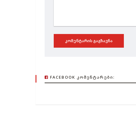
ᲙᲝᲛᲔᲜᲢᲐᲠᲘᲡ ᲒᲐᲒᲖᲐᲕᲜᲐ
FACEBOOK ᲙᲝᲛᲔᲜᲢᲐᲠᲔᲑᲘ: