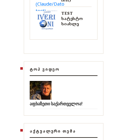
test)
TEST
სატესტო
სიახლე
ᲢᲝᲞ ᲕᲘᲓᲔᲝ
აფხაზეთი საქართველოა!
ᲐᲥᲢᲣᲐᲚᲣᲠᲘ ᲗᲔᲛᲐ