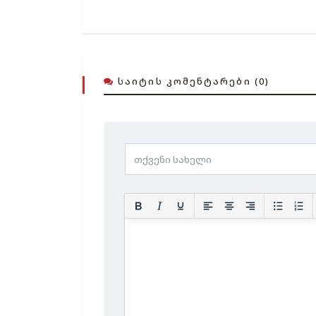
ᲡᲐᲘᲢᲘᲡ ᲙᲝᲛᲔᲜᲢᲐᲠᲔᲑᲘ (0)