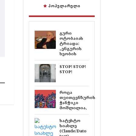
ᲞᲝᲞᲣᲚᲐᲠᲣᲚᲘ
გური
ოტობაიას
ტრიადა:
„ენგურის
ხეობის
STOP! STOP!
STOP!
როცა
თვითცენზურის
ჭანჭიკი
მოშლილია,
სატესტო
სიახლე
(Claude/Dato