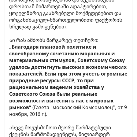
დროსთან მიმართებაში ადაპტირებით,
ყოველმხრივ გააზრებული მოქმედებებით და
ორგანიზაციულ-მმართველობითი ფაქტორის
სრულად გამოყენებით.
აი რას ამბობს მარგარეტ თეთჩერი:
„Благодаря плановой политике и
своеобразному сочетанию моральных и
материальных стимулов, Советскому Союзу
удалось достигнуть высоких экономических
показателей. Если при этом учесть огромные
природные ресурсы СССР, то при
рациональном ведении хозяйства у
Советского Союза были реальные
возможности вытеснить нас с мировых
рынков“
(Газета "московский Комсомолец", от 9
ноября, 2016 г.).
ასევე მოვუსმინოთ მეორე წარმატებული
ქვეყნის წარმომადგენელს, მილიარდერ