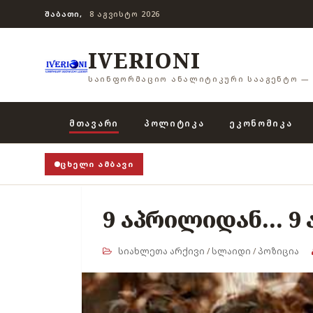
ᲨᲐᲑᲐᲗᲘ,
8 ᲐᲒᲕᲘᲡᲢᲝ 2026
IVERIONI
ᲡᲐᲘᲜᲤᲝᲠᲛᲐᲪᲘᲝ ᲐᲜᲐᲚᲘᲢᲘᲙᲣᲠᲘ ᲡᲐᲐᲒᲔᲜᲢᲝ — 
ᲛᲗᲐᲕᲐᲠᲘ
ᲞᲝᲚᲘᲢᲘᲙᲐ
ᲔᲙᲝᲜᲝᲛᲘᲙᲐ
ᲪᲮᲔᲚᲘ ᲐᲛᲑᲐᲕᲘ
9 აპრილიდან... 9
სიახლეთა არქივი
/
სლაიდი
/
პოზიცია