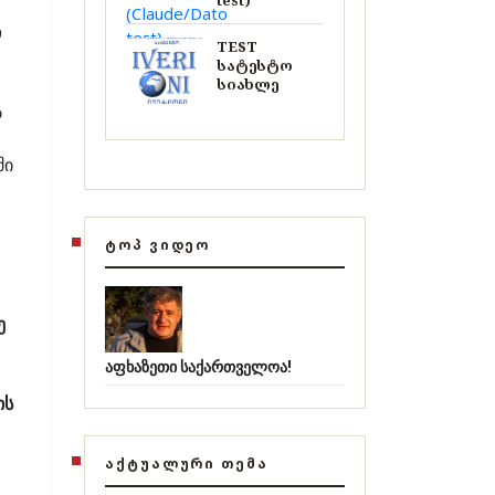
test)
ი
TEST
სატესტო
სიახლე
ს
ში
ᲢᲝᲞ ᲕᲘᲓᲔᲝ
ე
აფხაზეთი საქართველოა!
ის
ᲐᲥᲢᲣᲐᲚᲣᲠᲘ ᲗᲔᲛᲐ