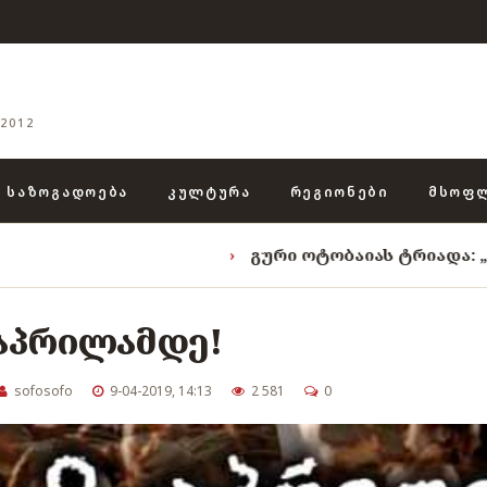
2012
ᲡᲐᲖᲝᲒᲐᲓᲝᲔᲑᲐ
ᲙᲣᲚᲢᲣᲠᲐ
ᲠᲔᲒᲘᲝᲜᲔᲑᲘ
ᲛᲡᲝᲤ
›
გური ოტობაიას ტრიადა: „ენგურის ხეო
 აპრილამდე!
sofosofo
9-04-2019, 14:13
2 581
0