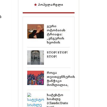
ᲞᲝᲞᲣᲚᲐᲠᲣᲚᲘ
ა
გური
ოტობაიას
ტრიადა:
„ენგურის
ხეობის
STOP! STOP!
STOP!
როცა
თვითცენზურის
ჭანჭიკი
მოშლილია,
სატესტო
სიახლე
(Claude/Dato