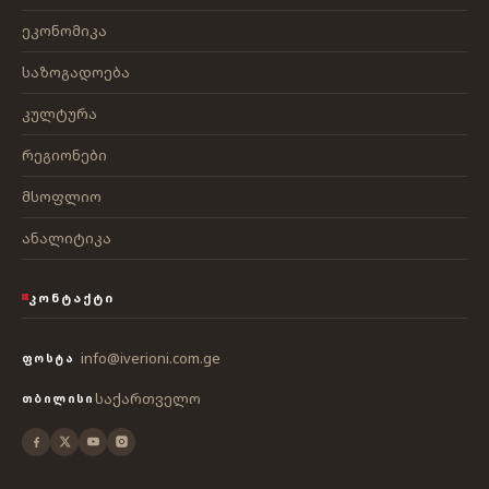
ეკონომიკა
საზოგადოება
კულტურა
რეგიონები
მსოფლიო
ანალიტიკა
ᲙᲝᲜᲢᲐᲥᲢᲘ
info@iverioni.com.ge
ᲤᲝᲡᲢᲐ
საქართველო
ᲗᲑᲘᲚᲘᲡᲘ