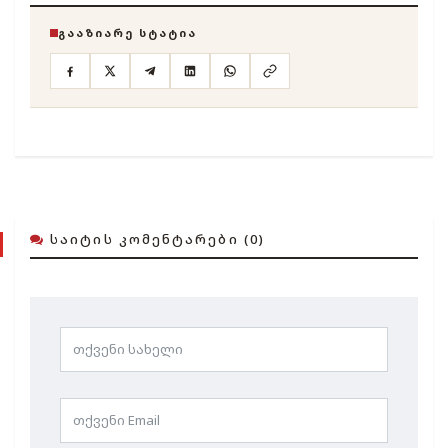
ᲒᲐᲐᲖᲘᲐᲠᲔ ᲡᲢᲐᲢᲘᲐ
ᲡᲐᲘᲢᲘᲡ ᲙᲝᲛᲔᲜᲢᲐᲠᲔᲑᲘ (0)