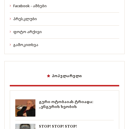
Facebook - ამბები
პრესკლუბი
ფოტო არქივი
გამოკითხვა
ᲞᲝᲞᲣᲚᲐᲠᲣᲚᲘ
გური ოტობაიას ტრიადა:
„ენგურის ხეობის
STOP! STOP! STOP!