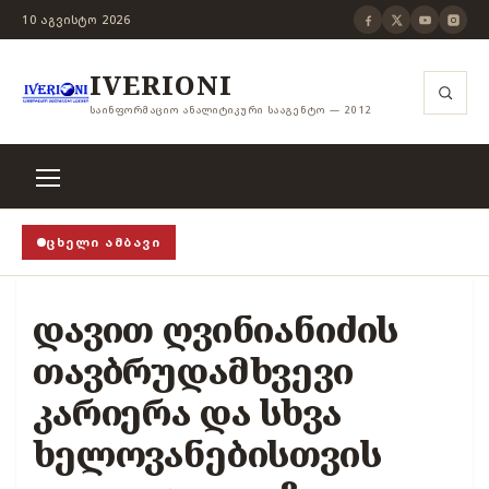
10 ᲐᲒᲕᲘᲡᲢᲝ 2026
IVERIONI
ᲡᲐᲘᲜᲤᲝᲠᲛᲐᲪᲘᲝ ᲐᲜᲐᲚᲘᲢᲘᲙᲣᲠᲘ ᲡᲐᲐᲒᲔᲜᲢᲝ — 2012
ᲪᲮᲔᲚᲘ ᲐᲛᲑᲐᲕᲘ
!
›
როცა თვითცენზურის ჭანჭიკი მოშლილია, ცენზურა
დავით ღვინიანიძის
თავბრუდამხვევი
კარიერა და სხვა
ხელოვანებისთვის