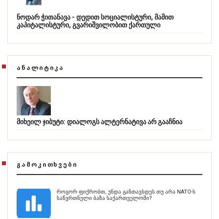
ნოდარ ჭითანავა - დედით სოციალისტური, მამით
კაპიტალისტური, გვარიშვილობით ქართული
ᲐᲜᲐᲚᲘᲢᲘᲙᲐ
მიხეილ ჯიბუტი: დიალოგს ალტერნატივა არ გააჩნია
ᲒᲐᲛᲝᲙᲘᲗᲮᲕᲔᲑᲘ
როგორ ფიქრობთ, უნდა განთავსდეს თუ არა NATO-ს
საწვრთნელი ბაზა საქართველოში?