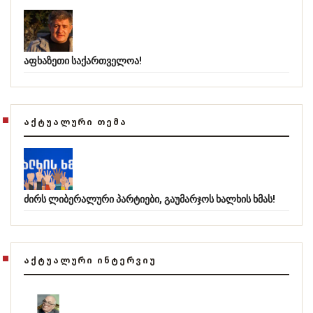
აფხაზეთი საქართველოა!
ᲐᲥᲢᲣᲐᲚᲣᲠᲘ ᲗᲔᲛᲐ
ძირს ლიბერალური პარტიები, გაუმარჯოს ხალხის ხმას!
ᲐᲥᲢᲣᲐᲚᲣᲠᲘ ᲘᲜᲢᲔᲠᲕᲘᲣ