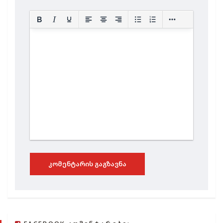
ᲙᲝᲛᲔᲜᲢᲐᲠᲘᲡ ᲒᲐᲒᲖᲐᲕᲜᲐ