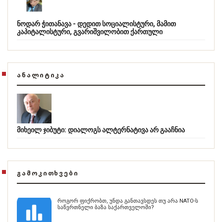
ნოდარ ჭითანავა - დედით სოციალისტური, მამით
კაპიტალისტური, გვარიშვილობით ქართული
ᲐᲜᲐᲚᲘᲢᲘᲙᲐ
მიხეილ ჯიბუტი: დიალოგს ალტერნატივა არ გააჩნია
ᲒᲐᲛᲝᲙᲘᲗᲮᲕᲔᲑᲘ
როგორ ფიქრობთ, უნდა განთავსდეს თუ არა NATO-ს
საწვრთნელი ბაზა საქართველოში?