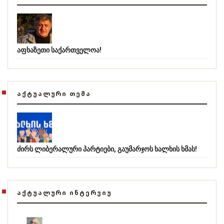
აფხაზეთი საქართველოა!
ᲐᲥᲢᲣᲐᲚᲣᲠᲘ ᲗᲔᲛᲐ
ძირს ლიბერალური პარტიები, გაუმარჯოს ხალხის ხმას!
ᲐᲥᲢᲣᲐᲚᲣᲠᲘ ᲘᲜᲢᲔᲠᲕᲘᲣ