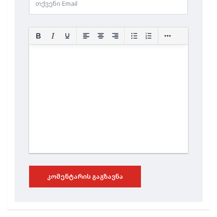
ᲙᲝᲛᲔᲜᲢᲐᲠᲘᲡ ᲒᲐᲒᲖᲐᲕᲜᲐ