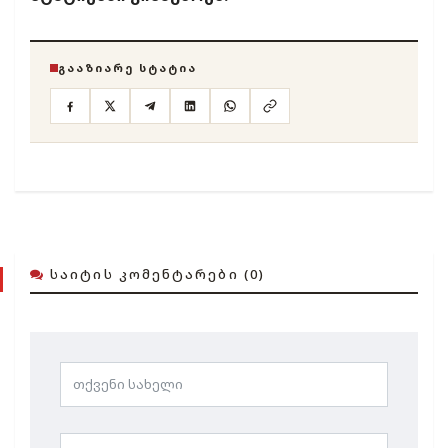
ᲒᲐᲐᲖᲘᲐᲠᲔ ᲡᲢᲐᲢᲘᲐ
ᲡᲐᲘᲢᲘᲡ ᲙᲝᲛᲔᲜᲢᲐᲠᲔᲑᲘ (0)