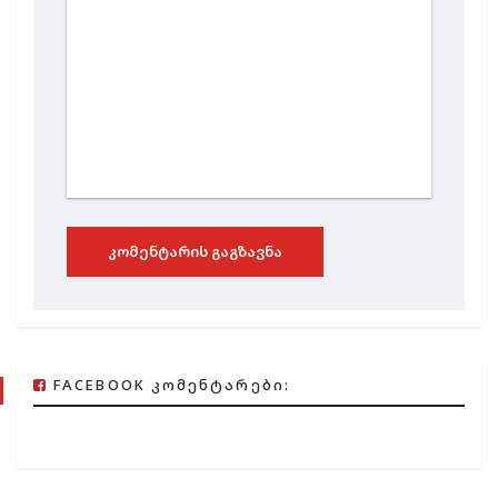
ᲙᲝᲛᲔᲜᲢᲐᲠᲘᲡ ᲒᲐᲒᲖᲐᲕᲜᲐ
FACEBOOK ᲙᲝᲛᲔᲜᲢᲐᲠᲔᲑᲘ: