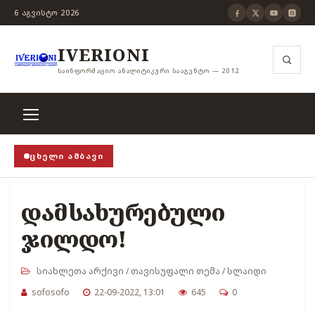
6 ᲐᲒᲕᲘᲡᲢᲝ 2026
IVERIONI
ᲡᲐᲘᲜᲤᲝᲠᲛᲐᲪᲘᲝ ᲐᲜᲐᲚᲘᲢᲘᲙᲣᲠᲘ ᲡᲐᲐᲒᲔᲜᲢᲝ — 2012
ᲪᲮᲔᲚᲘ ᲐᲛᲑᲐᲕᲘ
ვითცენზურის ჭანჭიკი მოშლილია, ცენზურა უნდა არ
დამსახურებული
ჯილდო!
სიახლეთა არქივი
/
თავისუფალი თემა
/
სლაიდი
sofosofo
22-09-2022, 13:01
645
0