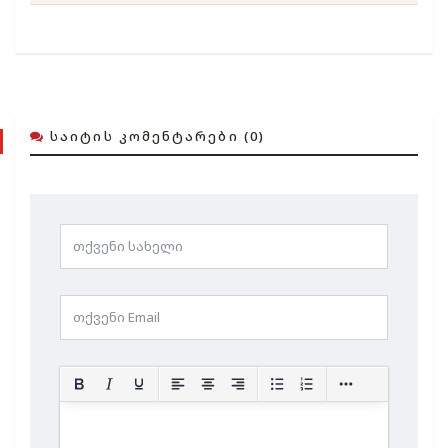
ᲡᲐᲘᲢᲘᲡ ᲙᲝᲛᲔᲜᲢᲐᲠᲔᲑᲘ (0)