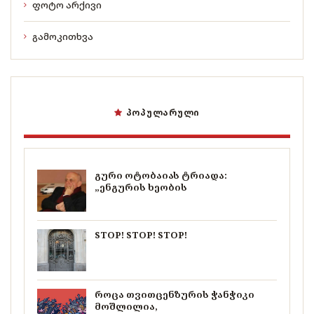
ფოტო არქივი
გამოკითხვა
ᲞᲝᲞᲣᲚᲐᲠᲣᲚᲘ
გური ოტობაიას ტრიადა:
„ენგურის ხეობის
STOP! STOP! STOP!
როცა თვითცენზურის ჭანჭიკი
მოშლილია,