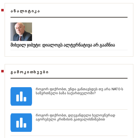
ᲐᲜᲐᲚᲘᲢᲘᲙᲐ
მიხეილ ჯიბუტი: დიალოგს ალტერნატივა არ გააჩნია
ᲒᲐᲛᲝᲙᲘᲗᲮᲕᲔᲑᲘ
როგორ ფიქრობთ, უნდა განთავსდეს თუ არა NATO-ს
საწვრთნელი ბაზა საქართველოში?
როგორ ფიქრობთ, დღევანდელი ხელოვნურად
აგორებული კრიზისის გათვალისწინებით