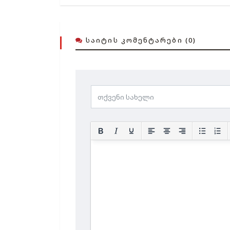
ᲡᲐᲘᲢᲘᲡ ᲙᲝᲛᲔᲜᲢᲐᲠᲔᲑᲘ (0)