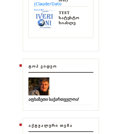
test)
TEST
სატესტო
სიახლე
ᲢᲝᲞ ᲕᲘᲓᲔᲝ
აფხაზეთი საქართველოა!
ᲐᲥᲢᲣᲐᲚᲣᲠᲘ ᲗᲔᲛᲐ