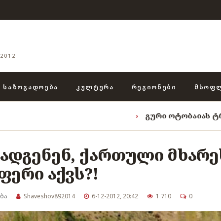
2012
ᲡᲐᲖᲝᲒᲐᲓᲝᲔᲑᲐ
ᲙᲣᲚᲢᲣᲠᲐ
ᲠᲔᲒᲘᲝᲜᲔᲑᲘ
ᲛᲡᲝᲤ
›
გური ოტობაიას ტრიადა: „ენგუ
ღადგენენ, ქართული მხარე
ფერი აქვს?!
ბა
Shaveshov892014
6-12-2012, 20:42
1 710
0