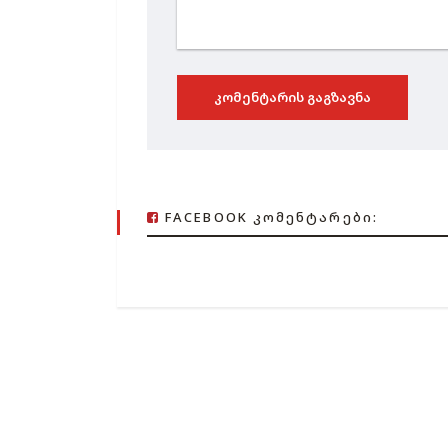
ᲙᲝᲛᲔᲜᲢᲐᲠᲘᲡ ᲒᲐᲒᲖᲐᲕᲜᲐ
FACEBOOK ᲙᲝᲛᲔᲜᲢᲐᲠᲔᲑᲘ: