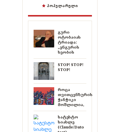
ᲞᲝᲞᲣᲚᲐᲠᲣᲚᲘ
გური
ოტობაიას
ტრიადა:
„ენგურის
ხეობის
STOP! STOP!
STOP!
როცა
თვითცენზურის
ჭანჭიკი
მოშლილია,
სატესტო
სიახლე
(Claude/Dato