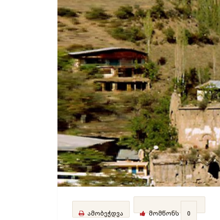
ამობეჭდვა
მომწონს
0