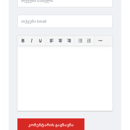
ᲙᲝᲛᲔᲜᲢᲐᲠᲘᲡ ᲒᲐᲒᲖᲐᲕᲜᲐ