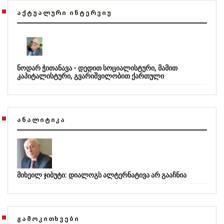
ᲐᲥᲢᲣᲐᲚᲣᲠᲘ ᲘᲜᲢᲔᲠᲕᲘᲣ
ნოდარ ჭითანავა - დედით სოციალისტური, მამით
კაპიტალისტური, გვარიშვილობით ქართული
ᲐᲜᲐᲚᲘᲢᲘᲙᲐ
მიხეილ ჯიბუტი: დიალოგს ალტერნატივა არ გააჩნია
ᲒᲐᲛᲝᲙᲘᲗᲮᲕᲔᲑᲘ