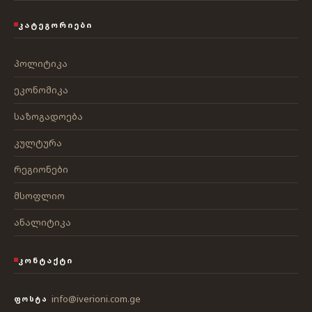
ᲙᲐᲢᲔᲒᲝᲠᲘᲔᲑᲘ
პოლიტიკა
ეკონომიკა
საზოგადოება
კულტურა
რეგიონები
მსოფლიო
ანალიტიკა
ᲙᲝᲜᲢᲐᲥᲢᲘ
info@iverioni.com.ge
ᲤᲝᲡᲢᲐ