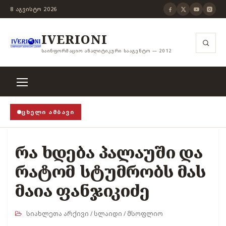
8 ᲐᲒᲕᲘᲡᲢᲝ 2026
IVERIONI
ᲡᲐᲘᲜᲤᲝᲠᲛᲐᲪᲘᲝ ᲐᲜᲐᲚᲘᲢᲘᲙᲣᲠᲘ ᲡᲐᲐᲒᲔᲜᲢᲝ — 2012
ᲪᲮᲔᲚᲘ ᲐᲛᲑᲐᲕᲘ
ოცა თვითცენზურის ჭანჭიკი მოშლილია, ცენზურა უნდ
რა ხდება პალაუში და
რატომ სტუმრობს მას
მაია ფანჯიკიძე
სიახლეთა არქივი
/
სლაიდი
/
მსოფლიო