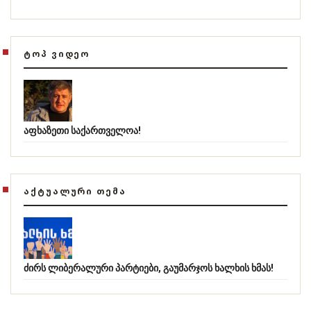
ᲢᲝᲞ ᲕᲘᲓᲔᲝ
აფხაზეთი საქართველოა!
ᲐᲥᲢᲣᲐᲚᲣᲠᲘ ᲗᲔᲛᲐ
ძირს ლიბერალური პარტიები, გაუმარჯოს ხალხის ხმას!