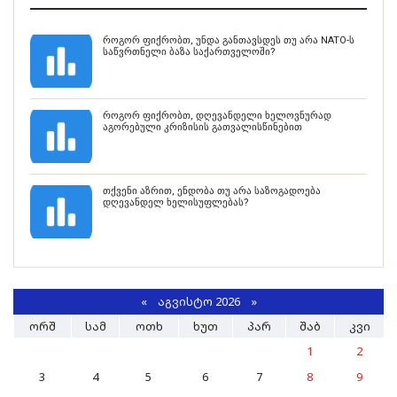
როგორ ფიქრობთ, უნდა განთავსდეს თუ არა NATO-ს
საწვრთნელი ბაზა საქართველოში?
როგორ ფიქრობთ, დღევანდელი ხელოვნურად
აგორებული კრიზისის გათვალისწინებით
თქვენი აზრით, ენდობა თუ არა საზოგადოება
დღევანდელ ხელისუფლებას?
«
ᲐᲒᲕᲘᲡᲢᲝ 2026 »
ᲝᲠᲨ
ᲡᲐᲛ
ᲝᲗᲮ
ᲮᲣᲗ
ᲞᲐᲠ
ᲨᲐᲑ
ᲙᲕᲘ
1
2
3
4
5
6
7
8
9