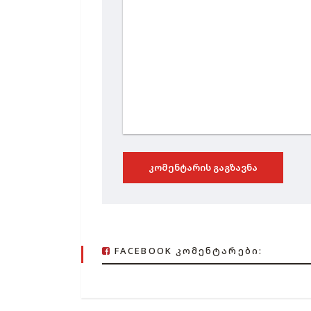
ᲙᲝᲛᲔᲜᲢᲐᲠᲘᲡ ᲒᲐᲒᲖᲐᲕᲜᲐ
FACEBOOK ᲙᲝᲛᲔᲜᲢᲐᲠᲔᲑᲘ: