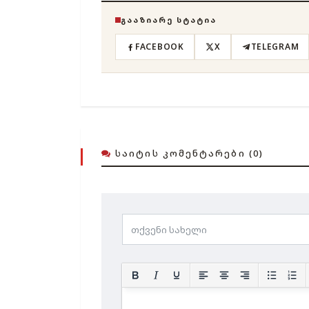
ᲒᲐᲐᲖᲘᲐᲠᲔ ᲡᲢᲐᲢᲘᲐ
FACEBOOK
X
TELEGRAM
ᲡᲐᲘᲢᲘᲡ ᲙᲝᲛᲔᲜᲢᲐᲠᲔᲑᲘ (0)