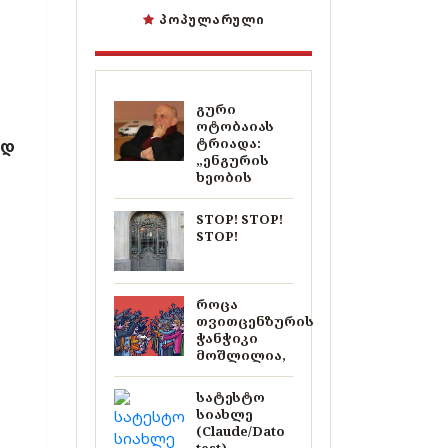
ᲞᲝᲞᲣᲚᲐᲠᲣᲚᲘ
გური
ოტობაიას
ტრიადა:
ად
„ენგურის
ხეობის
STOP! STOP!
STOP!
როცა
თვითცენზურის
ჭანჭიკი
მოშლილია,
სატესტო
სიახლე
(Claude/Dato