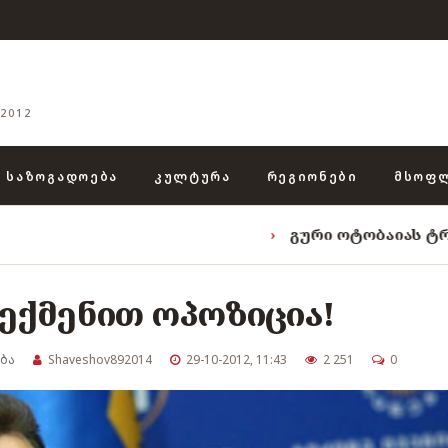
2012
ᲡᲐᲖᲝᲒᲐᲓᲝᲔᲑᲐ
ᲙᲣᲚᲢᲣᲠᲐ
ᲠᲔᲒᲘᲝᲜᲔᲑᲘ
ᲛᲡᲝᲤ
›
გური ოტობაიას ტრიადა: „ენგუ
შექმენით ოპოზიცია!
ბა
Shaveshov892014
29-10-2012, 11:43
2 251
0