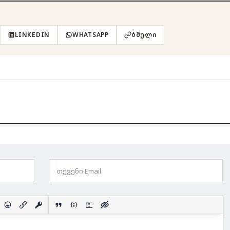
LINKEDIN
WHATSAPP
ᲑᲛᲣᲚᲘ