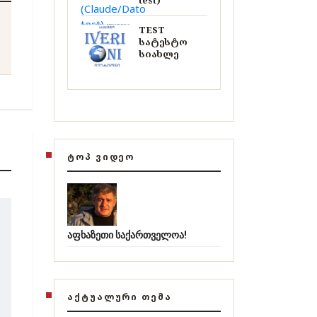
test)
TEST
სატესტო
სიახლე
ᲢᲝᲞ ᲕᲘᲓᲔᲝ
აფხაზეთი საქართველოა!
ᲐᲥᲢᲣᲐᲚᲣᲠᲘ ᲗᲔᲛᲐ