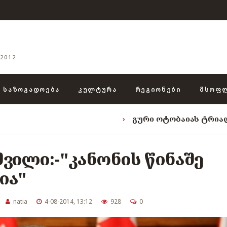
2012
ᲡᲐᲖᲝᲒᲐᲓᲝᲔᲑᲐ
ᲙᲣᲚᲢᲣᲠᲐ
ᲠᲔᲒᲘᲝᲜᲔᲑᲘ
ᲛᲡᲝᲤ
›
გური ოტობაიას ტრიადა: „ენგურის 
ვილი:-"კანონის წინაშე
ია"
natia
4-08-2014, 13:12
928
0