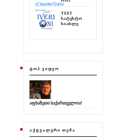
test)
TEST
სატესტო
სიახლე
ᲢᲝᲞ ᲕᲘᲓᲔᲝ
აფხაზეთი საქართველოა!
ᲐᲥᲢᲣᲐᲚᲣᲠᲘ ᲗᲔᲛᲐ