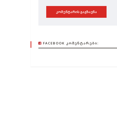
ᲙᲝᲛᲔᲜᲢᲐᲠᲘᲡ ᲒᲐᲒᲖᲐᲕᲜᲐ
FACEBOOK ᲙᲝᲛᲔᲜᲢᲐᲠᲔᲑᲘ: