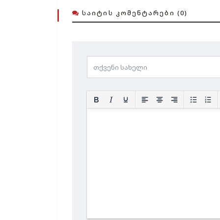
ᲡᲐᲘᲢᲘᲡ ᲙᲝᲛᲔᲜᲢᲐᲠᲔᲑᲘ (0)