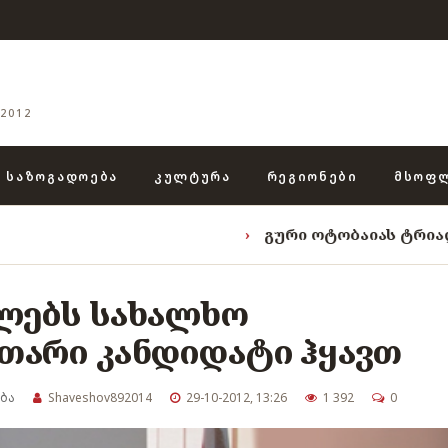
2012
ᲡᲐᲖᲝᲒᲐᲓᲝᲔᲑᲐ
ᲙᲣᲚᲢᲣᲠᲐ
ᲠᲔᲒᲘᲝᲜᲔᲑᲘ
ᲛᲡᲝᲤ
›
გური ოტობაიას ტრიადა: „ენგურის
ლებს სახალხო
თარი კანდიდატი ჰყავთ
ბა
Shaveshov892014
29-10-2012, 13:26
1 392
0