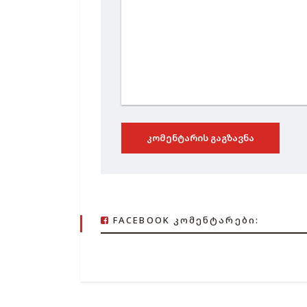
ᲙᲝᲛᲔᲜᲢᲐᲠᲘᲡ ᲒᲐᲒᲖᲐᲕᲜᲐ
FACEBOOK ᲙᲝᲛᲔᲜᲢᲐᲠᲔᲑᲘ: