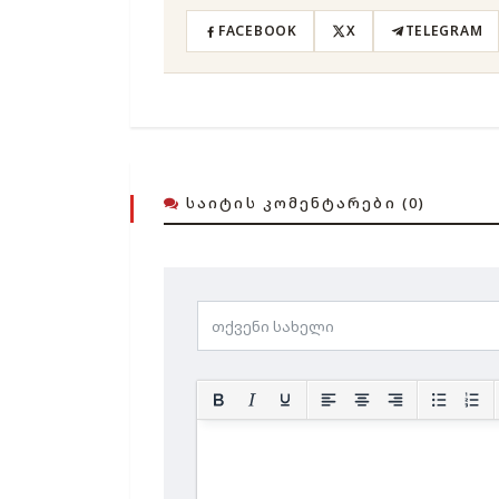
FACEBOOK
X
TELEGRAM
ᲡᲐᲘᲢᲘᲡ ᲙᲝᲛᲔᲜᲢᲐᲠᲔᲑᲘ (0)