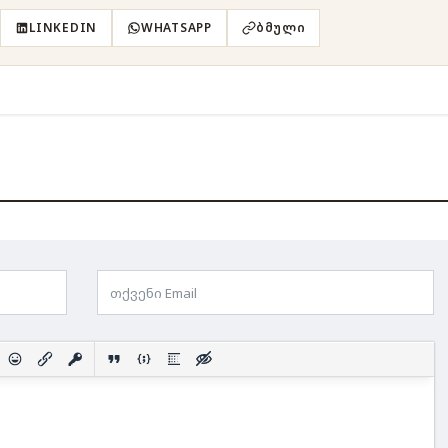
LINKEDIN
WHATSAPP
ᲑᲛᲣᲚᲘ