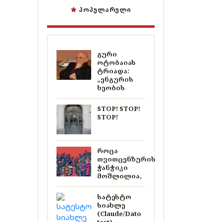
ᲞᲝᲞᲣᲚᲐᲠᲣᲚᲘ
გური
ოტობაიას
ტრიადა:
„ენგურის
ხეობის
STOP! STOP!
STOP!
როცა
თვითცენზურის
ჭანჭიკი
მოშლილია,
სატესტო
სიახლე
(Claude/Dato