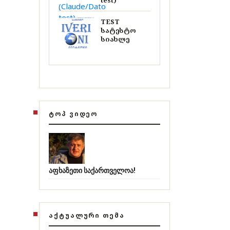
test)
TEST
სატესტო
სიახლე
ᲢᲝᲞ ᲕᲘᲓᲔᲝ
აფხაზეთი საქართველოა!
ᲐᲥᲢᲣᲐᲚᲣᲠᲘ ᲗᲔᲛᲐ