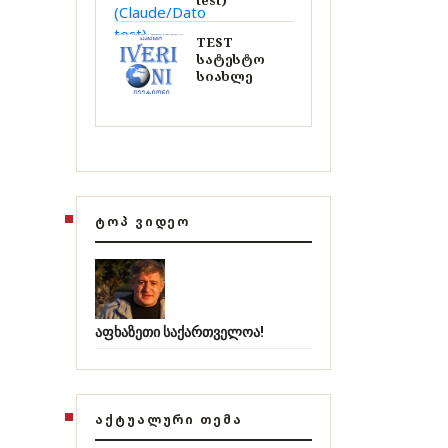
test)
TEST
სატესტო
სიახლე
ᲢᲝᲞ ᲕᲘᲓᲔᲝ
აფხაზეთი საქართველოა!
ᲐᲥᲢᲣᲐᲚᲣᲠᲘ ᲗᲔᲛᲐ