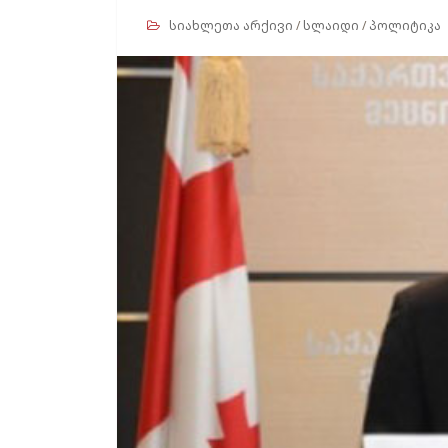
სიახლეთა არქივი
/
სლაიდი
/
პოლიტიკა