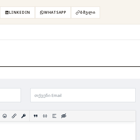
LINKEDIN
WHATSAPP
ᲑᲛᲣᲚᲘ