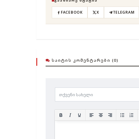
ᲒᲐᲐᲖᲘᲐᲠᲔ ᲡᲢᲐᲢᲘᲐ
FACEBOOK
X
TELEGRAM
ᲡᲐᲘᲢᲘᲡ ᲙᲝᲛᲔᲜᲢᲐᲠᲔᲑᲘ (0)