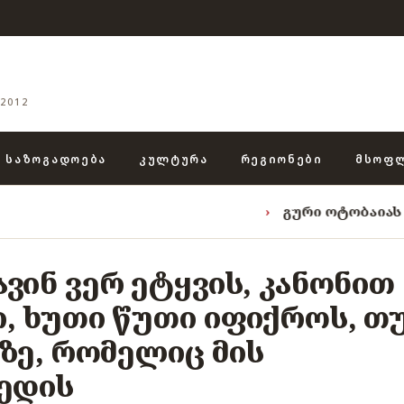
2012
ᲡᲐᲖᲝᲒᲐᲓᲝᲔᲑᲐ
ᲙᲣᲚᲢᲣᲠᲐ
ᲠᲔᲒᲘᲝᲜᲔᲑᲘ
ᲛᲡᲝᲤ
›
გური ოტობაიას ტრიადა: „ენ
ვინ ვერ ეტყვის, კანონით
, ხუთი წუთი იფიქროს, თ
ბზე, რომელიც მის
შედის