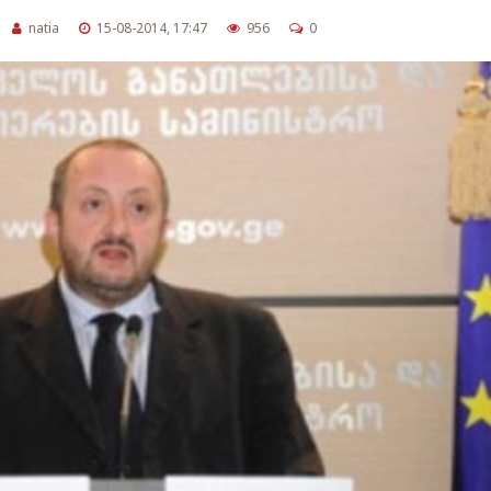
natia
15-08-2014, 17:47
956
0