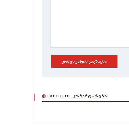
ᲙᲝᲛᲔᲜᲢᲐᲠᲘᲡ ᲒᲐᲒᲖᲐᲕᲜᲐ
FACEBOOK ᲙᲝᲛᲔᲜᲢᲐᲠᲔᲑᲘ: