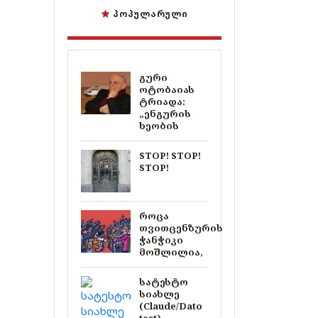
ᲞᲝᲞᲣᲚᲐᲠᲣᲚᲘ
გური
ოტობაიას
ტრიადა:
„ენგურის
ხეობის
STOP! STOP!
STOP!
როცა
თვითცენზურის
ჭანჭიკი
მოშლილია,
სატესტო
სიახლე
(Claude/Dato