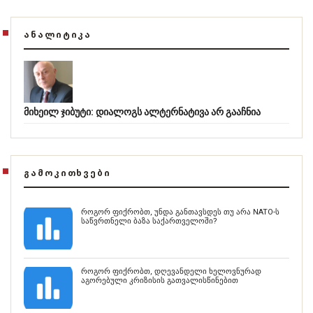
ᲐᲜᲐᲚᲘᲢᲘᲙᲐ
მიხეილ ჯიბუტი: დიალოგს ალტერნატივა არ გააჩნია
ᲒᲐᲛᲝᲙᲘᲗᲮᲕᲔᲑᲘ
როგორ ფიქრობთ, უნდა განთავსდეს თუ არა NATO-ს
საწვრთნელი ბაზა საქართველოში?
როგორ ფიქრობთ, დღევანდელი ხელოვნურად
აგორებული კრიზისის გათვალისწინებით