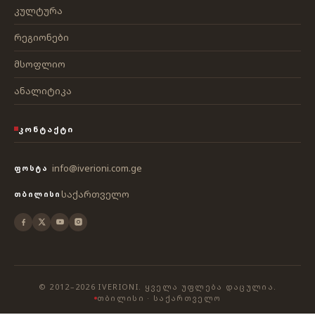
კულტურა
რეგიონები
მსოფლიო
ანალიტიკა
ᲙᲝᲜᲢᲐᲥᲢᲘ
info@iverioni.com.ge
ᲤᲝᲡᲢᲐ
საქართველო
ᲗᲑᲘᲚᲘᲡᲘ
© 2012–2026 IVERIONI. ᲧᲕᲔᲚᲐ ᲣᲤᲚᲔᲑᲐ ᲓᲐᲪᲣᲚᲘᲐ.
ᲗᲑᲘᲚᲘᲡᲘ · ᲡᲐᲥᲐᲠᲗᲕᲔᲚᲝ