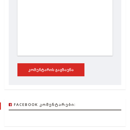
ᲙᲝᲛᲔᲜᲢᲐᲠᲘᲡ ᲒᲐᲒᲖᲐᲕᲜᲐ
FACEBOOK ᲙᲝᲛᲔᲜᲢᲐᲠᲔᲑᲘ: