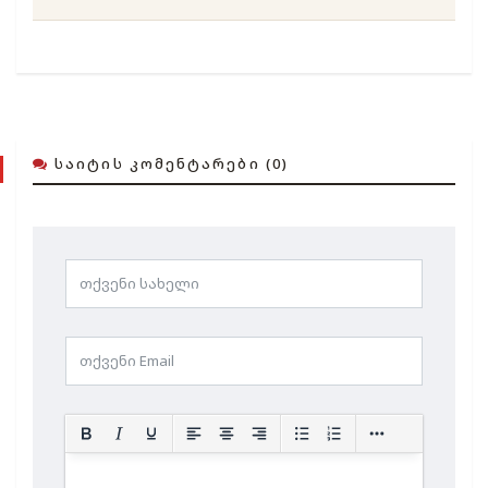
ᲡᲐᲘᲢᲘᲡ ᲙᲝᲛᲔᲜᲢᲐᲠᲔᲑᲘ (0)