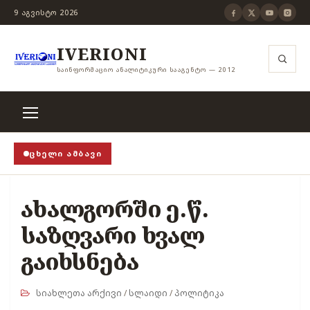
9 ᲐᲒᲕᲘᲡᲢᲝ 2026
IVERIONI
ᲡᲐᲘᲜᲤᲝᲠᲛᲐᲪᲘᲝ ᲐᲜᲐᲚᲘᲢᲘᲙᲣᲠᲘ ᲡᲐᲐᲒᲔᲜᲢᲝ — 2012
ᲪᲮᲔᲚᲘ ᲐᲛᲑᲐᲕᲘ
როცა თვითცენზურის ჭანჭიკი მოშლილია, ცენზურა უ
ახალგორში ე.წ.
საზღვარი ხვალ
გაიხსნება
სიახლეთა არქივი
/
სლაიდი
/
პოლიტიკა