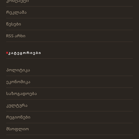
კონტაქტი
რეკლამა
წესები
RSS არხი
ᲙᲐᲢᲔᲒᲝᲠᲘᲔᲑᲘ
პოლიტიკა
ეკონომიკა
საზოგადოება
კულტურა
რეგიონები
მსოფლიო