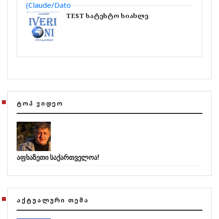
TEST სატესტო სიახლე
ᲢᲝᲞ ᲕᲘᲓᲔᲝ
აფხაზეთი საქართველოა!
ᲐᲥᲢᲣᲐᲚᲣᲠᲘ ᲗᲔᲛᲐ