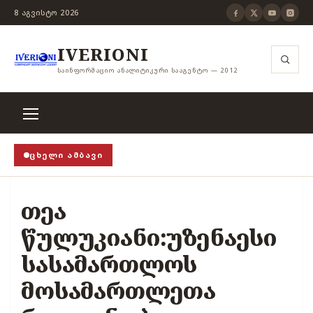
8 ᲐᲒᲕᲘᲡᲢᲝ 2026
IVERIONI
ᲡᲐᲘᲜᲤᲝᲠᲛᲐᲪᲘᲝ ᲐᲜᲐᲚᲘᲢᲘᲙᲣᲠᲘ ᲡᲐᲐᲒᲔᲜᲢᲝ — 2012
ᲪᲮᲔᲚᲘ ᲐᲛᲑᲐᲕᲘ
როცა თვითცენზურის ჭანჭიკი მოშლილია, ცენზურა უ
თეა
წულუკიანი:უზენაესი
სასამართლოს
მოსამართლეთა