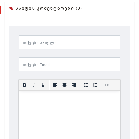
ᲡᲐᲘᲢᲘᲡ ᲙᲝᲛᲔᲜᲢᲐᲠᲔᲑᲘ (0)