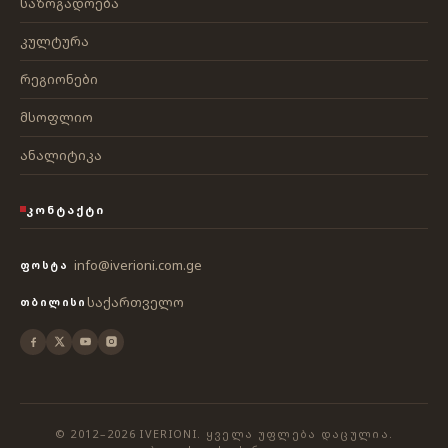
საზოგადოება
კულტურა
რეგიონები
მსოფლიო
ანალიტიკა
ᲙᲝᲜᲢᲐᲥᲢᲘ
info@iverioni.com.ge
ᲤᲝᲡᲢᲐ
საქართველო
ᲗᲑᲘᲚᲘᲡᲘ
© 2012–2026 IVERIONI. ᲧᲕᲔᲚᲐ ᲣᲤᲚᲔᲑᲐ ᲓᲐᲪᲣᲚᲘᲐ.