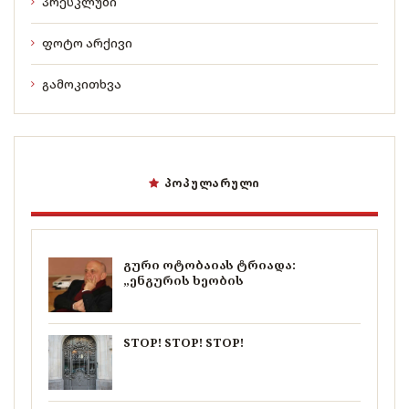
პრესკლუბი
ფოტო არქივი
გამოკითხვა
ᲞᲝᲞᲣᲚᲐᲠᲣᲚᲘ
გური ოტობაიას ტრიადა:
„ენგურის ხეობის
STOP! STOP! STOP!