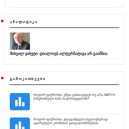
ᲐᲜᲐᲚᲘᲢᲘᲙᲐ
მიხეილ ჯიბუტი: დიალოგს ალტერნატივა არ გააჩნია
ᲒᲐᲛᲝᲙᲘᲗᲮᲕᲔᲑᲘ
როგორ ფიქრობთ, უნდა განთავსდეს თუ არა NATO-ს
საწვრთნელი ბაზა საქართველოში?
როგორ ფიქრობთ, დღევანდელი ხელოვნურად
აგორებული კრიზისის გათვალისწინებით