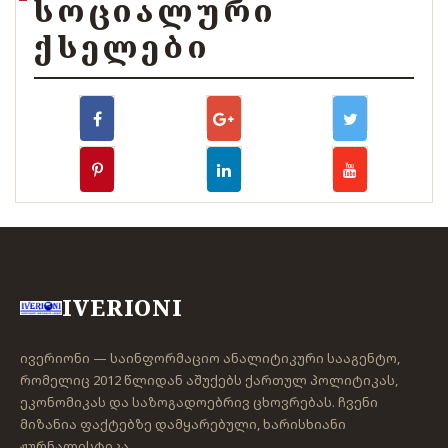
ᲡᲝᲪᲘᲐᲚᲣᲠᲘ
ᲥᲡᲔᲚᲔᲑᲘ
IVERIONI
ივერიონი — საინფორმაციო ანალიტიკური სააგენტო,
რომელიც 2012 წლიდან აშუქებს ქართულ პოლიტიკას,
ეკონომიკას და საზოგადოებრივ ცხოვრებას. ჩვენი
მიზანია ფაქტებზე დამყარებული, ხარისხიანი
ჟურნალისტიკა.