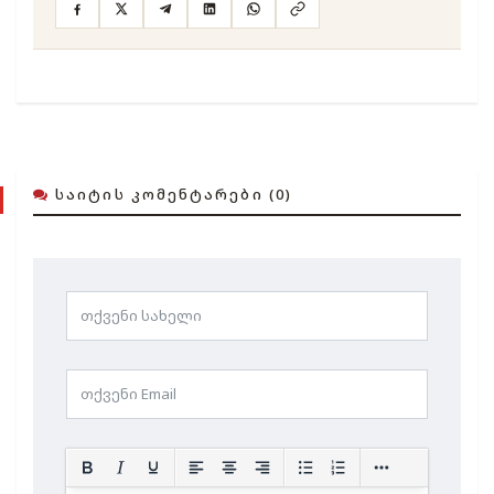
ᲡᲐᲘᲢᲘᲡ ᲙᲝᲛᲔᲜᲢᲐᲠᲔᲑᲘ (0)