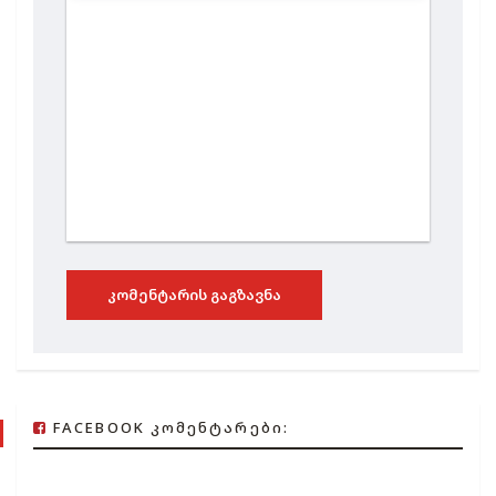
ᲙᲝᲛᲔᲜᲢᲐᲠᲘᲡ ᲒᲐᲒᲖᲐᲕᲜᲐ
FACEBOOK ᲙᲝᲛᲔᲜᲢᲐᲠᲔᲑᲘ: