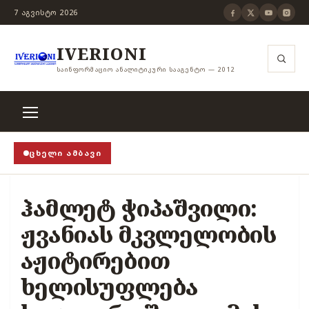
7 ᲐᲒᲕᲘᲡᲢᲝ 2026
IVERIONI
ᲡᲐᲘᲜᲤᲝᲠᲛᲐᲪᲘᲝ ᲐᲜᲐᲚᲘᲢᲘᲙᲣᲠᲘ ᲡᲐᲐᲒᲔᲜᲢᲝ — 2012
ᲪᲮᲔᲚᲘ ᲐᲛᲑᲐᲕᲘ
ა თვითცენზურის ჭანჭიკი მოშლილია, ცენზურა უნდა 
ჰამლეტ ჭიპაშვილი:
ჟვანიას მკვლელობის
აჟიტირებით
ხელისუფლება