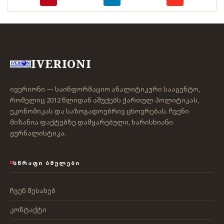
IVERIONI
ივერიონი — საინფორმაციო ანალიტიკური სააგენტო,
რომელიც 2012 წლიდან აშუქებს ქართულ პოლიტიკას,
ეკონომიკას და საზოგადოებრივ ცხოვრებას. ჩვენი
მიზანია ფაქტებზე დამყარებული, ხარისხიანი
ჟურნალისტიკა.
ᲡᲬᲠᲐᲤᲘ ᲑᲛᲣᲚᲔᲑᲘ
ჩვენ შესახებ
კონტაქტი