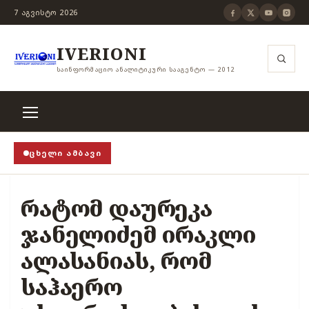
7 ᲐᲒᲕᲘᲡᲢᲝ 2026
IVERIONI
ᲡᲐᲘᲜᲤᲝᲠᲛᲐᲪᲘᲝ ᲐᲜᲐᲚᲘᲢᲘᲙᲣᲠᲘ ᲡᲐᲐᲒᲔᲜᲢᲝ — 2012
ᲪᲮᲔᲚᲘ ᲐᲛᲑᲐᲕᲘ
ცა თვითცენზურის ჭანჭიკი მოშლილია, ცენზურა უნდა
რატომ დაურეკა
ჯანელიძემ ირაკლი
ალასანიას, რომ
საჰაერო