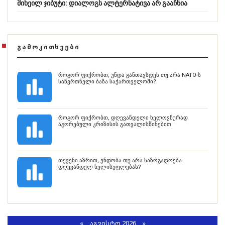
მიხეილ ჯიბუტი: დიალოგს ალტერნატივა არ გააჩნია
ᲒᲐᲛᲝᲙᲘᲗᲮᲕᲔᲑᲘ
როგორ ფიქრობთ, უნდა განთავსდეს თუ არა NATO-ს
საწვრთნელი ბაზა საქართველოში?
როგორ ფიქრობთ, დღევანდელი ხელოვნურად
აგორებული კრიზისის გათვალისწინებით
თქვენი აზრით, ენდობა თუ არა საზოგადოება
დღევანდელ ხელისუფლებას?
«
ᲐᲒᲕᲘᲡᲢᲝ 2026 »