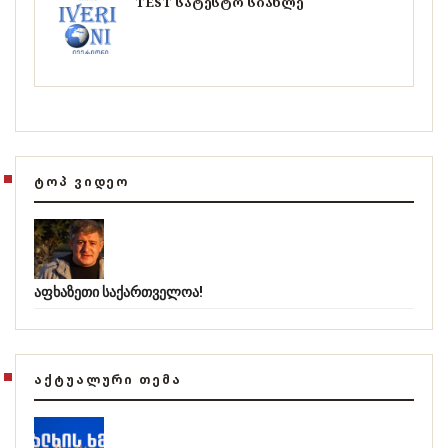
TEST სატესტო სიახლე
ᲢᲝᲞ ᲕᲘᲓᲔᲝ
აფხაზეთი საქართველოა!
ᲐᲥᲢᲣᲐᲚᲣᲠᲘ ᲗᲔᲛᲐ