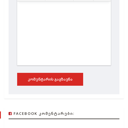
ᲙᲝᲛᲔᲜᲢᲐᲠᲘᲡ ᲒᲐᲒᲖᲐᲕᲜᲐ
FACEBOOK ᲙᲝᲛᲔᲜᲢᲐᲠᲔᲑᲘ: