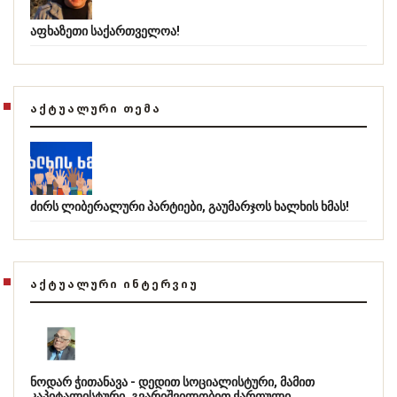
აფხაზეთი საქართველოა!
ᲐᲥᲢᲣᲐᲚᲣᲠᲘ ᲗᲔᲛᲐ
ძირს ლიბერალური პარტიები, გაუმარჯოს ხალხის ხმას!
ᲐᲥᲢᲣᲐᲚᲣᲠᲘ ᲘᲜᲢᲔᲠᲕᲘᲣ
ნოდარ ჭითანავა - დედით სოციალისტური, მამით
კაპიტალისტური, გვარიშვილობით ქართული