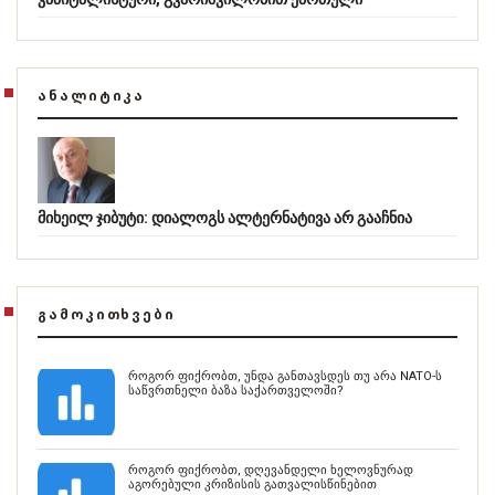
ᲐᲜᲐᲚᲘᲢᲘᲙᲐ
მიხეილ ჯიბუტი: დიალოგს ალტერნატივა არ გააჩნია
ᲒᲐᲛᲝᲙᲘᲗᲮᲕᲔᲑᲘ
როგორ ფიქრობთ, უნდა განთავსდეს თუ არა NATO-ს
საწვრთნელი ბაზა საქართველოში?
როგორ ფიქრობთ, დღევანდელი ხელოვნურად
აგორებული კრიზისის გათვალისწინებით