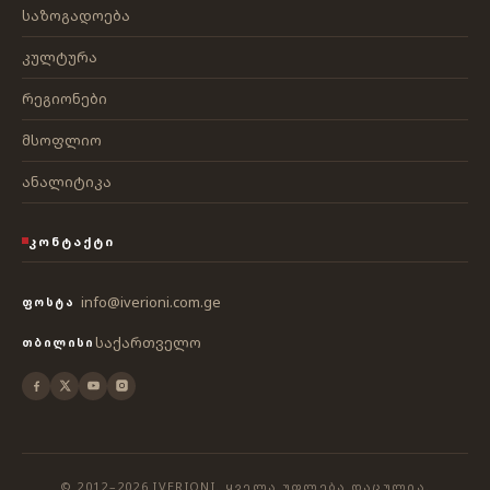
საზოგადოება
კულტურა
რეგიონები
მსოფლიო
ანალიტიკა
ᲙᲝᲜᲢᲐᲥᲢᲘ
info@iverioni.com.ge
ᲤᲝᲡᲢᲐ
საქართველო
ᲗᲑᲘᲚᲘᲡᲘ
© 2012–2026 IVERIONI. ᲧᲕᲔᲚᲐ ᲣᲤᲚᲔᲑᲐ ᲓᲐᲪᲣᲚᲘᲐ.