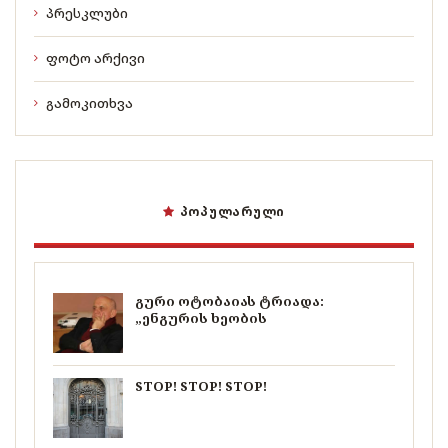
პრესკლუბი
ფოტო არქივი
გამოკითხვა
ᲞᲝᲞᲣᲚᲐᲠᲣᲚᲘ
გური ოტობაიას ტრიადა:
„ენგურის ხეობის
STOP! STOP! STOP!