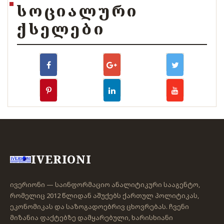
ᲡᲝᲪᲘᲐᲚᲣᲠᲘ
ᲥᲡᲔᲚᲔᲑᲘ
IVERIONI
ივერიონი — საინფორმაციო ანალიტიკური სააგენტო,
რომელიც 2012 წლიდან აშუქებს ქართულ პოლიტიკას,
ეკონომიკას და საზოგადოებრივ ცხოვრებას. ჩვენი
მიზანია ფაქტებზე დამყარებული, ხარისხიანი