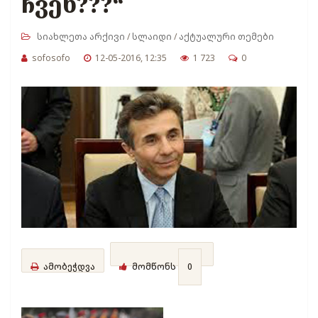
ჩვენ???“
სიახლეთა არქივი
/
სლაიდი
/
აქტუალური თემები
sofosofo
12-05-2016, 12:35
1 723
0
ამობეჭდვა
მომწონს
0