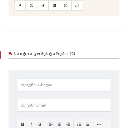
ᲡᲐᲘᲢᲘᲡ ᲙᲝᲛᲔᲜᲢᲐᲠᲔᲑᲘ (0)