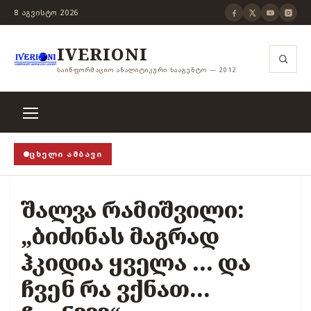
8 ᲐᲒᲕᲘᲡᲢᲝ 2026
IVERIONI
ᲡᲐᲘᲜᲤᲝᲠᲛᲐᲪᲘᲝ ᲐᲜᲐᲚᲘᲢᲘᲙᲣᲠᲘ ᲡᲐᲐᲒᲔᲜᲢᲝ — 2012
ᲪᲮᲔᲚᲘ ᲐᲛᲑᲐᲕᲘ
ითცენზურის ჭანჭიკი მოშლილია, ცენზურა უნდა არსე
შალვა რამიშვილი:
„ბიძინას მაგრად
ჰკიდია ყველა ... და
ჩვენ რა ვქნათ...