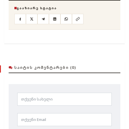
ᲒᲐᲐᲖᲘᲐᲠᲔ ᲡᲢᲐᲢᲘᲐ
ᲡᲐᲘᲢᲘᲡ ᲙᲝᲛᲔᲜᲢᲐᲠᲔᲑᲘ (0)