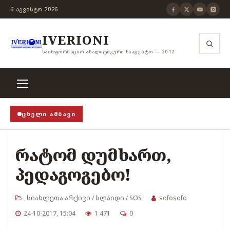
6 ᲐᲒᲕᲘᲡᲢᲝ 2026
IVERIONI
ᲡᲐᲘᲜᲤᲝᲠᲛᲐᲪᲘᲝ ᲐᲜᲐᲚᲘᲢᲘᲙᲣᲠᲘ ᲡᲐᲐᲒᲔᲜᲢᲝ — 2012
ᲪᲮᲔᲚᲘ ᲐᲛᲑᲐᲕᲘ
 თვითცენზურის ჭანჭიკი მოშლილია, ცენზურა უნდა ა
რატომ დუმხართ,
პედაგოგებო!
სიახლეთა არქივი
/
სლაიდი
/
SOS
sofosofo
24-10-2017, 15:04
1 471
0