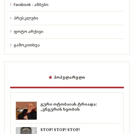
Facebook - ამბები
პრესკლუბი
ფოტო არქივი
გამოკითხვა
ᲞᲝᲞᲣᲚᲐᲠᲣᲚᲘ
გური ოტობაიას ტრიადა:
„ენგურის ხეობის
STOP! STOP! STOP!