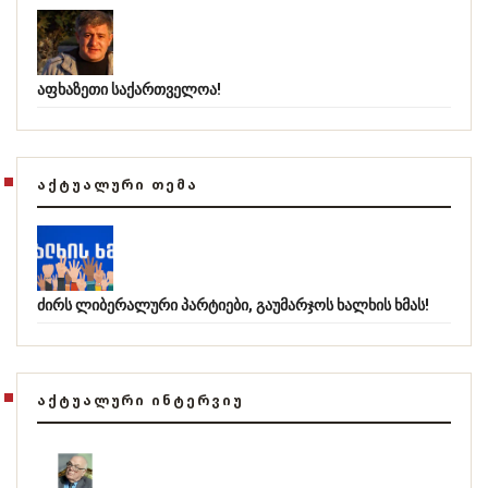
აფხაზეთი საქართველოა!
ᲐᲥᲢᲣᲐᲚᲣᲠᲘ ᲗᲔᲛᲐ
ძირს ლიბერალური პარტიები, გაუმარჯოს ხალხის ხმას!
ᲐᲥᲢᲣᲐᲚᲣᲠᲘ ᲘᲜᲢᲔᲠᲕᲘᲣ