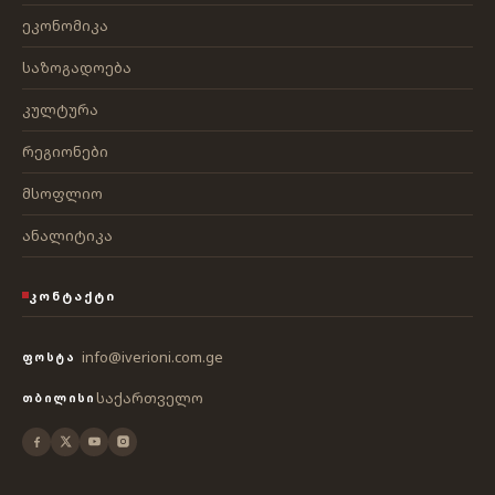
ეკონომიკა
საზოგადოება
კულტურა
რეგიონები
მსოფლიო
ანალიტიკა
ᲙᲝᲜᲢᲐᲥᲢᲘ
info@iverioni.com.ge
ᲤᲝᲡᲢᲐ
საქართველო
ᲗᲑᲘᲚᲘᲡᲘ