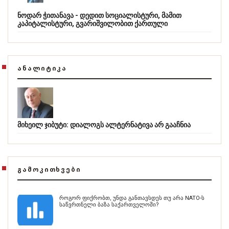
ნოდარ ჭითანავა - დედით სოციალისტური, მამით
კაპიტალისტური, გვარიშვილობით ქართული
ᲐᲜᲐᲚᲘᲢᲘᲙᲐ
მიხეილ ჯიბუტი: დიალოგს ალტერნატივა არ გააჩნია
ᲒᲐᲛᲝᲙᲘᲗᲮᲕᲔᲑᲘ
როგორ ფიქრობთ, უნდა განთავსდეს თუ არა NATO-ს
საწვრთნელი ბაზა საქართველოში?