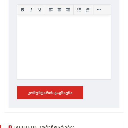
ᲙᲝᲛᲔᲜᲢᲐᲠᲘᲡ ᲒᲐᲒᲖᲐᲕᲜᲐ
FACEBOOK ᲙᲝᲛᲔᲜᲢᲐᲠᲔᲑᲘ: