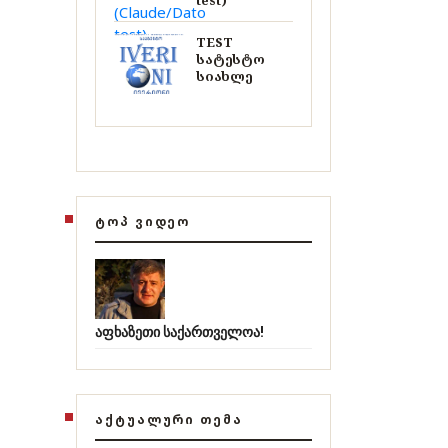
test)
TEST
სატესტო
სიახლე
ᲢᲝᲞ ᲕᲘᲓᲔᲝ
აფხაზეთი საქართველოა!
ᲐᲥᲢᲣᲐᲚᲣᲠᲘ ᲗᲔᲛᲐ