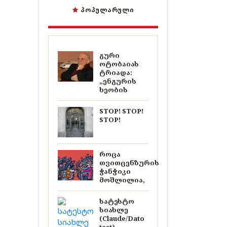
ᲞᲝᲞᲣᲚᲐᲠᲣᲚᲘ
გური
ოტობაიას
ტრიადა:
„ენგურის
ხეობის
STOP! STOP!
STOP!
როცა
თვითცენზურის
ჭანჭიკი
მოშლილია,
სატესტო
სიახლე
(Claude/Dato