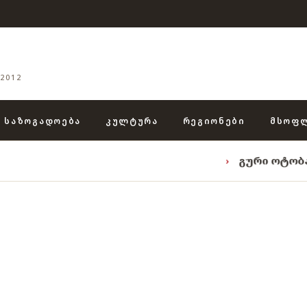
2012
ᲡᲐᲖᲝᲒᲐᲓᲝᲔᲑᲐ
ᲙᲣᲚᲢᲣᲠᲐ
ᲠᲔᲒᲘᲝᲜᲔᲑᲘ
ᲛᲡᲝᲤ
›
გური ოტობაიას ტრია